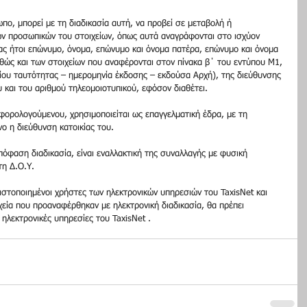
ο, μπορεί με τη διαδικασία αυτή, να προβεί σε μεταβολή ή 
ν προσωπικών του στοιχείων, όπως αυτά αναγράφονται στο ισχύον 
ας ήτοι επώνυμο, όνομα, επώνυμο και όνομα πατέρα, επώνυμο και όνομα 
θώς και των στοιχείων που αναφέρονται στον πίνακα β΄ του εντύπου Μ1, 
τίου ταυτότητας – ημερομηνία έκδοσης – εκδούσα Αρχή), της διεύθυνσης 
 και του αριθμού τηλεομοιοτυπικού, εφόσον διαθέτει.  
φορολογούμενου, χρησιμοποιείται ως επαγγελματική έδρα, με τη 
ο η διεύθυνση κατοικίας του.  
φαση διαδικασία, είναι εναλλακτική της συναλλαγής με φυσική 
η Δ.Ο.Υ.  
ιστοποιημένοι χρήστες των ηλεκτρονικών υπηρεσιών του TaxisΝet και 
εία που προαναφέρθηκαν με ηλεκτρονική διαδικασία, θα πρέπει 
ηλεκτρονικές υπηρεσίες του TaxisΝet . 