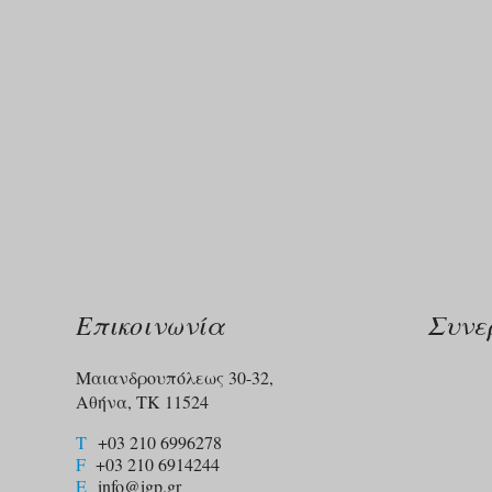
Επικοινωνία
Συνε
Μαιανδρουπόλεως 30-32,
Αθήνα, ΤΚ 11524
T
+03 210 6996278
F
+03 210 6914244​
E
info@igp.gr