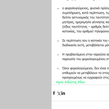
ο φορολογούμενος, φυσικό πρόσωπ
συμπλήρωση, κατά περίπτωση, τω
δελτίο αστυνομικής του ταυτότητ
μητέρας, ημερομηνία γέννησης κα
(είδος ταυτότητας – αριθμός δελ
κατοικίας, του αριθμού τηλεφώνου
Σε περίπτωση που η κατοικία του 
διαδικασία αυτή, μεταβάλλεται μόν
Η προβλεπόμενη στην παρούσα από
παρουσία του φορολογουμένου στ
Όσοι φορολογούμενοι, δεν είναι π
επιθυμούν να μεταβάλουν τα στοιχ
προηγουμένως να εγγραφούν στις 
#gsis
#ιδιώτης
#δου