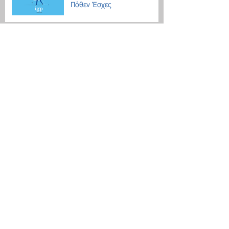
Πόθεν Έσχες
Νέο μοντέλο ρύθμισης χρεών
με αντικειμενικά κριτήρια
Search By Tags
Δεν υπάρχουν ακόμη ετικέτες.
Follow Us
Τοποθεσία