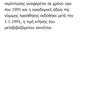
περίπτωσης αναφέρεται σε χρόνο προ 
του 1995 και η οικοδομική άδεια της 
νόμιμης προσθήκης εκδόθηκε μετά την 
1.1.1995, η τιμή κτήσης του 
μεταβιβαζόμενου ακινήτου 
προσδιορίζεται σε κάθε περίπτωση με 
τη χρήση του Δείκτη Τιμών Κατοικιών 
της περίπτωσης γ΄ της παραγράφου 2 
του άρθρου 41 του Ν. 4172/2013.
10. Έγκριση πολεοδομικής μελέτης ή 
κύρωση πράξης εφαρμογής που αφορά 
μερική επιφάνεια του μεταβιβαζόμενου 
ακινήτου. 
α) Σε περιπτώσεις που μετά την 
κύρωση των οικείων πράξεων 