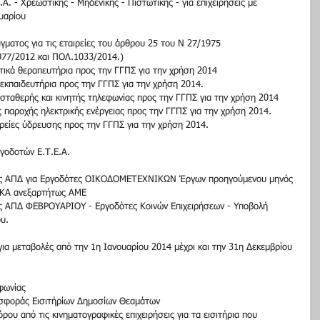
. - Χρεωστικής - Μηδενικής - Πιστωτικής - για επιχειρήσεις με 
υαρίου  
ματος για τις εταιρείες του άρθρου 25 του Ν 27/1975  
077/2012 και ΠΟΛ.1033/2014.)  
τικά θεραπευτήρια προς την ΓΓΠΣ για την χρήση 2014  
 εκπαιδευτήρια προς την ΓΓΠΣ για την χρήση 2014.  
 σταθερής και κινητής τηλεφωνίας προς την ΓΓΠΣ για την χρήση 2014  
ς παροχής ηλεκτρικής ενέργειας προς την ΓΓΠΣ για την χρήση 2014.  
ρείες ύδρευσης προς την ΓΓΠΣ για την χρήση 2014.  
γοδοτών Ε.Τ.Ε.Α.  
ής ΑΠΔ για Εργοδότες ΟΙΚΟΔΟΜΕΤΕΧΝΙΚΩΝ Έργων προηγούμενου μηνός 
ΙΚΑ ανεξαρτήτως ΑΜΕ  
ς ΑΠΔ ΦΕΒΡΟΥΑΡΙΟΥ - Εργοδότες Κοινών Επιχειρήσεων - Υποβολή 
υ.  
ια μεταβολές από την 1η Ιανουαρίου 2014 μέχρι και την 31η Δεκεμβρίου 
φωνίας  
σφοράς Εισιτήρίων Δημοσίων Θεαμάτων  
υ από τις κινηματογραφικές επιχειρήσεις για τα εισιτήρια που 