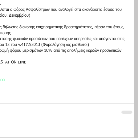
  
λλεται ο φόρος Ασφαλίστρων που αναλογεί στα ακαθάριστα έσοδα του 
ίου, Δεκεμβρίου)  
δήλωσης διακοπής επιχειρηματικής δραστηριότητας, πέραν του έτους, 
ακοπής  
στασης φυσικών προσώπων που παρέχουν υπηρεσίες και υπάγονται στις 
θρου 12 του ν.4172/2013 (Φορολόγηση ως μισθωτοί)  
ηρωμή φόρου μερισμάτων 10% από τις απολήψεις κερδών προσωπικών 
ASTAT ΟΝ LINE  
πα