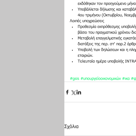
εκδόθηκαν τον προηγούμενο μήνα.
Υποβάλλεται δήλωσης και καταβά
4ου τριμήνου (Οκτωβρίου, Νοεμβρ
Λοιπές υποχρεώσεις  
Προθεσμία εκπρόθεσμης υποβολής 
βάσει του πραγματικού χρόνου δι
Μεταβολή επαγγελματικής εγκατά
διατάξεις της περ. στ' παρ.2 άρ
Υποβολή των δηλώσεων και η πλ
εταιριών.  
Τελευταία ημέρα υποβολής INTR
#gsis
#υπουργείοοικονομικών
#ικα
#φ
Σχόλια