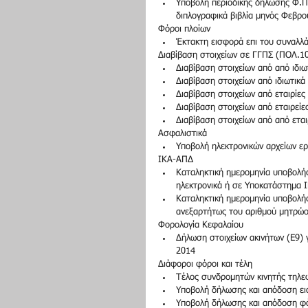
Υποβολή περιοδικής δήλωσης Φ.Π.Α
διπλογραφικά βιβλία μηνός Φεβρο
Φόροι πλοίων  
Έκτακτη εισφορά επι του συναλλάγ
Διαβίβαση στοιχείων σε ΓΓΠΣ (ΠΟΛ.1
Διαβίβαση στοιχείων από από ιδιω
Διαβίβαση στοιχείων από ιδιωτικά
Διαβίβαση στοιχείων από εταιρίες
Διαβίβαση στοιχείων από εταιρείε
Διαβίβαση στοιχείων από από εται
Ασφαλιστικά  
Υποβολή ηλεκτρονικών αρχείων ερ
ΙΚΑ-ΑΠΔ  
Καταληκτική ημερομηνία υποβολ
ηλεκτρονικά ή σε Υποκατάστημα 
Καταληκτική ημερομηνία υποβολή
ανεξαρτήτως του αριθμού μητρώο
Φορολογία Κεφαλαίου  
Δήλωση στοιχείων ακινήτων (Ε9) γ
2014  
Διάφοροι φόροι και τέλη  
Τέλος συνδρομητών κινητής τηλε
Υποβολή δήλωσης και απόδοση ει
Υποβολή δήλωσης και απόδοση φόρο