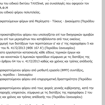
ω του ειδικού δικτύου TAXISnet, για συναλλαγές που αφορούν τον 
Α.Φ.Μ  
υ ειδικού φόρου πολυτελείας.    
κρατούμενων φόρων από Μερίσματα - Τόκους - Δικαιώματα (Περιόδου 
προκαταβλητέου φόρου που υπολογίζεται επί των δικηγορικών αμοιβών 
υ επί των μερισμάτων που καταβάλλονται από τους οικείους 
αρμογή των διατάξεων των περιπτώσεων α' και γ' της παραγράφου 5 και 
του Ν. 4172/2013 (ΦΕΚ 167 Α') (Περιόδου Ιανουαρίου)  
τα εργοληπτών κατασκευής κάθε είδους τεχνικών έργων και 
και κοινοτικών ή λιμενικών προσόδων σύμφωνα με τις διατάξεις της 
 άρθρου 64 του ν. 4172/2013 καθώς και χρόνος και τρόπος απόδοσής 
ρακρατούμενου φόρου από μισθωτή εργασία (ΦΜΥ) συντάξεις, 
 περιόδου : Ιανουαρίου  
ρακρατούμενου φόρου από επιχειρηματική δραστηριότητα (Περιόδου 
ρακρατούμενου φόρου από τους φορείς γενικής κυβέρνησης, κατά την 
παροχής υπηρεσιών, σύμφωνα με τις διατάξεις της παραγράφου 2 του 
 και χρόνος και τρόπος απόδοσής του (Περιόδου Ιανουαρίου)    