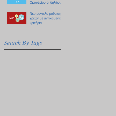
Οκτωβρίου οι δηλώσεις
Πόθεν Έσχες
Νέο μοντέλο ρύθμισης
χρεών με αντικειμενικά
κριτήρια
Search By Tags