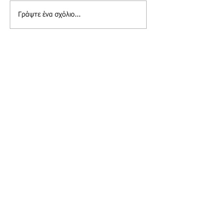
Γράψτε ένα σχόλιο...
Ενημέρωση
Ξανά μαζί με το ανανεωμένο
μας site.