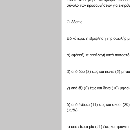
100% ανάλογα με τον αριθμό των δόσε
σύνολο των προσαυξήσεων για εκπρόθε
Οι δόσεις
Ειδικότερα, η εξόφληση της οφειλής μπ
α) εφάπαξ με απαλλαγή κατά ποσοστό 
β) από δύο (2) έως και πέντε (5) μην
γ) από έξι (6) έως και δέκα (10) μηνι
δ) από ένδεκα (11) έως και είκοσι (20
(75%).
ε) από είκοσι μία (21) έως και τριάντ