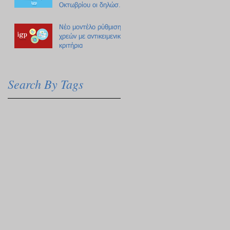
Οκτωβρίου οι δηλώσεις
Πόθεν Έσχες
Νέο μοντέλο ρύθμισης
χρεών με αντικειμενικά
κριτήρια
Search By Tags