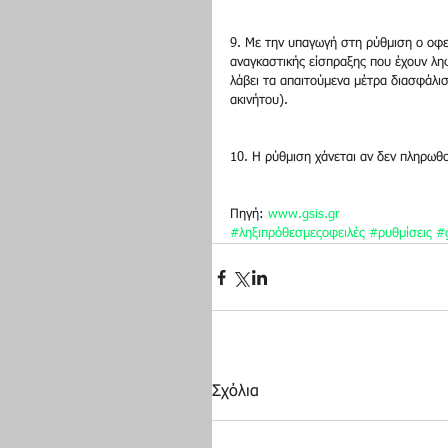
9. Με την υπαγωγή στη ρύθμιση ο οφε
αναγκαστικής είσπραξης που έχουν ληφ
λάβει τα απαιτούμενα μέτρα διασφάλισ
ακινήτου).
10. Η ρύθμιση χάνεται αν δεν πληρωθ
Πηγή: 
www.gsis.gr
#ληξιπρόθεσμεςοφειλές
#ρυθμίσεις
#
Σχόλια