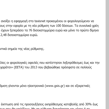
ανοίξει η εφαρμογή στο taxisnet προκειμένου οι φορολογούμενοι να 
τους στην εφορία με τη νέα ρύθμιση των 100 δόσεων. Τα συνολικά χρέη 
έχουν ξεπεράσει τα 76 δισεκατομμύρια ευρώ και μόνο το πρώτο δίμηνο 
 2,48 δισεκατομμύρια ευρώ.
ντικά σημεία της νέας ρύθμισης.
όλες οι φορολογικές οφειλές που κατέστησαν ληξιπρόθεσμες έως και την 
 «χαράτσι» (ΕΕΤΑ) του 2013 που βεβαιώθηκε πρόσφατα σε πολλούς 
θμιση γίνονται μόνο ηλεκτρονικά (www.gsis.gr) και σε εξαιρετικές 
ν έκπτωση από τις προσαυξήσεις εκπρόθεσμης καταβολής από 30% έως 