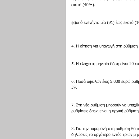
εκατό (40%).
ιβ)από ενενήντα μία (91) έως εκατό 
4. Η αίτηση για υπαγωγή στη ρύθμιση 
5. Η ελάχιστη μηνιαία δόση είναι 20 ε
6. Ποσά οφειλών έως 5.000 ευρώ ρυθμί
3%
7. Στη νέα ρύθμιση μπορούν να υπαχθο
ρυθμίσεις όπως είναι η αρχική ρύθμισ
8. Για την παραμονή στη ρύθμιση θα π
δηλώσεις το αργότερο εντός τριών μη