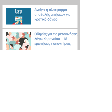
Ανοίγει η πλατφόρμα
υποβολής αιτήσεων για
κρατικό δάνειο
Οδηγίες για τις μετακινήσεις
λόγω Κοροναϊού - 18
ερωτήσεις / απαντήσεις
Επίδομα θέρμανσης: Ξεκινάει
η διάθεση του πετρελαίου
Εθνική Αρχή Διαφάνειας: Έως
τις 31 Οκτωβρίου οι δηλώσεις
Πόθεν Έσχες