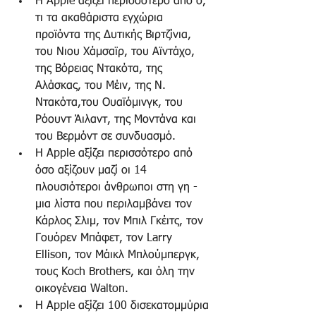
Η Apple αξίζει περισσότερο από ό, 
τι τα ακαθάριστα εγχώρια 
προϊόντα της Δυτικής Βιρτζίνια, 
του Νιου Χάμσαϊρ, του Αϊντάχο, 
της Βόρειας Ντακότα, της 
Αλάσκας, του Μέιν, της Ν. 
Ντακότα,του Ουαϊόμινγκ, του 
Ρόουντ Άιλαντ, της Μοντάνα και 
του Βερμόντ σε συνδυασμό.  
Η Apple αξίζει περισσότερο από 
όσο αξίζουν μαζί οι 14 
πλουσιότεροι άνθρωποι στη γη - 
μια λίστα που περιλαμβάνει τον 
Κάρλος Σλιμ, τον Μπιλ Γκέιτς, τον 
Γουόρεν Μπάφετ, τον Larry 
Ellison, τον Μάικλ Μπλούμπεργκ, 
τους Koch Brothers, και όλη την 
οικογένεια Walton.  
Η Apple αξίζει 100 δισεκατομμύρια 