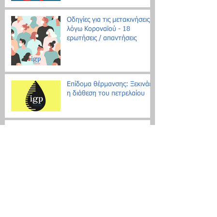
Οδηγίες για τις μετακινήσεις
λόγω Κοροναϊού - 18
ερωτήσεις / απαντήσεις
Επίδομα θέρμανσης: Ξεκινάει
η διάθεση του πετρελαίου
Εθνική Αρχή Διαφάνειας: Έως
τις 31 Οκτωβρίου οι δηλώσεις
Πόθεν Έσχες
Νέο μοντέλο ρύθμισης χρεών
με αντικειμενικά κριτήρια