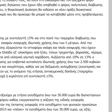
η τη δήλωσή τους, θα δουν στο εκκαθαριστικό τον αυξημένο φόρο 
ογικές δηλώσεις που έχουν ήδη υποβληθεί ο φόρος πολυτελούς διαβίωσης 
ου, η Φορολογική Διοίκηση θα εκδώσει εκ νέου πράξη διοικητικού 
ορά που θα προκύψει θα μπορεί να καταβληθεί μέσα στις προβλεπόμενες 
σης με συντελεστή 13% και στο ποσό του τεκμηρίου διαβίωσης που 
ή σκαφών αναψυχής ιδιωτικής χρήσης άνω των 5 μέτρων. Από την 
σης εξαιρούνται τα ιστιοφόρα σκάφη και πλοία αναψυχής που έχουν 
ν Ελλάδα εξ' ολοκλήρου από ξύλο, τύπων τρεχαντήρι, βαρκαλάς, πέραμα, 
νται από ελληνική ναυτική παράδοση. Αυξάνεται από 10% σε 13% ο 
ης για επιβατικά αυτοκίνητα ιδιωτικής χρήσης άνω των 2.500 κυβικών 
 και ανεμόπτερα, καθώς και για δεξαμενές κολύμβησης (εσωτερικές και 
ον ως το γινόμενο της ετήσιας αντικειμενικής δαπάνης (τεκμηρίου 
τοχή ή κυριότητα επί συντελεστή 13%. 
νταξιούχοι με ετήσια εισοδήματα άνω των 30.000 ευρώ θα διαπιστώσουν 
φόρου καθώς ενεργοποιείται η αύξηση της ειδικής εισφοράς 
τών της έκτακτης εισφοράς στα εισοδήματα των φυσικών προσώπων 
2015 και «πιάνει» τα εισοδήματα άνω των 30.000 ευρώ, ως εξής: 