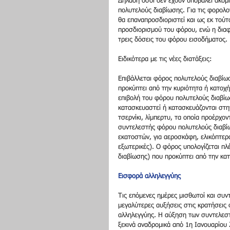
Δηλαδή όσοι δεν έχουν υποβάλει ακόμ
πολυτελούς διαβίωσης. Για τις φορολ
θα επαναπροσδιοριστεί και ως εκ τούτ
προσδιορισμού του φόρου, ενώ η διαφ
τρεις δόσεις του φόρου εισοδήματος. 
Ειδικότερα με τις νέες διατάξεις: 
Επιβάλλεται φόρος πολυτελούς διαβίω
προκύπτει από την κυριότητα ή κατοχ
επιβολή του φόρου πολυτελούς διαβίω
κατασκευαστεί ή κατασκευάζονται στη
τσερνίκι, λίμπερτυ, τα οποία προέρχο
συντελεστής φόρου πολυτελούς διαβίωσ
εκατοστών, για αεροσκάφη, ελικόπτερα
εξωτερικές). Ο φόρος υπολογίζεται πλέ
διαβίωσης) που προκύπτει από την κα
Εισφορά αλληλεγγύης
Τις επόμενες ημέρες μισθωτοί και συ
μεγαλύτερες αυξήσεις στις κρατήσεις 
αλληλεγγύης. Η αύξηση των συντελεσ
ξεκινά αναδρομικά από 1η Ιανουαρίου 