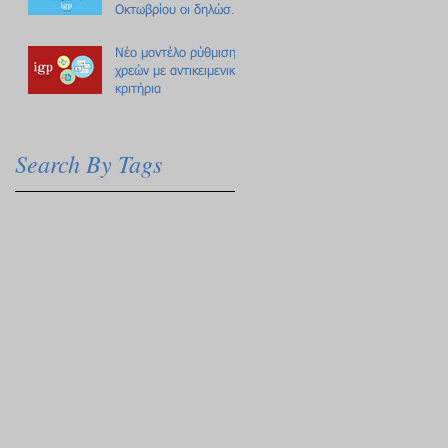
Οκτωβρίου οι δηλώσεις
Πόθεν Έσχες
Νέο μοντέλο ρύθμισης
χρεών με αντικειμενικά
κριτήρια
Search By Tags