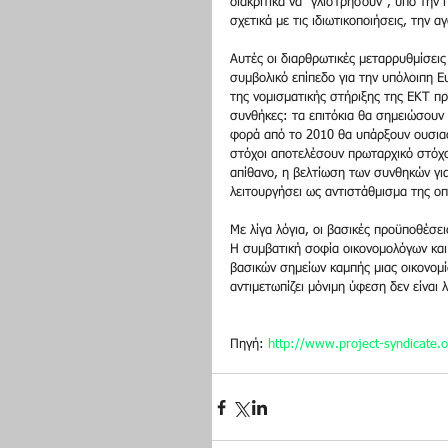
διακριτικά να "γλιστρήσουν", υπό την
σχετικά με τις ιδιωτικοποιήσεις, την
Αυτές οι διαρθρωτικές μεταρρυθμίσεις 
συμβολικό επίπεδο για την υπόλοιπη Ευ
της νομισματικής στήριξης της ΕΚΤ πρ
συνθήκες: τα επιτόκια θα σημειώσουν
φορά από το 2010 θα υπάρξουν ουσιαστι
στόχοι αποτελέσουν πρωταρχικό στόχο
απίθανο, η βελτίωση των συνθηκών γι
λειτουργήσει ως αντιστάθμισμα της οπ
Με λίγα λόγια, οι βασικές προϋποθέσει
Η συμβατική σοφία οικονομολόγων και
βασικών σημείων καμπής μιας οικονομί
αντιμετωπίζει μόνιμη ύφεση δεν είναι
Πηγή: 
http://www.project-syndicate.o