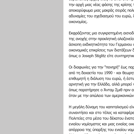
την αρχή μιας νέας φάσης της κρίσης 
αποκορύφωμα μιας μακράς σειράς πολι
αδυναμίες του σχεδιασμού του ευρώ, 
οικονομίας.  
Εκφράζοντας μια συγκρατημένη αισιοδο
της ανοχής στην προκλητική αλαζονεί
άσκοπη εκδικητικότητα του Γερμανου 
οικονομικές επικρίσεις των διατάξεων
όπως ο Joseph Stiglitz είτε συντηρητ
Οι διαφωνίες για την "πονηρή" έως πα
από τη δεκαετία του 1990 - και θεωρητ
επιθυμητή η διάλυση του ευρώ, ​​ή έσ
αρνητική για την Ελλάδα, αλλά μπορεί 
όπως παρατήρησε ο Άνταμ Σμιθ πριν από
όταν με την απώλεια των αμερικανικών
Η μεγάλη δύναμη του καπιταλισμού είν
συναντήσει και στο τέλος να καταφέρει
Πολιτείες στα μέσα του δέκατου ένατο
ενιαίου νομίσματος και μιας ενιαίας ο
απόρροια της ύπαρξης του ενιαίου νομ