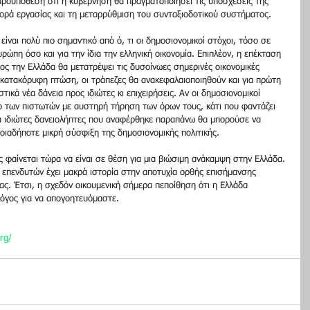
 προϋπόθεση ότι η κυβέρνηση θα πραγματοποιήσει τις υποσχέσεις της 
 αγορά εργασίας και τη μεταρρύθμιση του συνταξιοδοτικού συστήματος. 
είναι πολύ πιο σημαντικό από ό, τι οι δημοσιονομικοί στόχοι, τόσο σε 
ρώπη όσο και για την ίδια την ελληνική οικονομία. Επιπλέον, η επέκταση 
ος την Ελλάδα θα μετατρέψει τις δυσοίνωες σημερινές οικονομικές 
 κατακόρυφη πτώση, οι τράπεζες θα ανακεφαλαιοποιηθούν και για πρώτη 
κά νέα δάνεια προς ιδιώτες κι επιχειρήσεις. Αν οι δημοσιονομικοί 
 των πιστωτών με αυστηρή τήρηση των όρων τους, κάτι που φαντάζει 
α ιδιώτες δανειολήπτες που αναφέρθηκε παραπάνω θα μπορούσε να 
οιαδήποτε μικρή σύσφιξη της δημοσιονομικής πολιτικής. 
ς φαίνεται τώρα να είναι σε θέση για μια βιώσιμη ανάκαμψη στην Ελλάδα. 
 επενδυτών έχει μακρά ιστορία στην αποτυχία ορθής επισήμανσης 
ας. Έτσι, η σχεδόν οικουμενική σήμερα πεποίθηση ότι η Ελλάδα 
 λόγος για να απογοητευόμαστε.
rg/