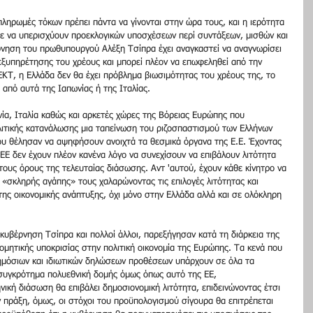
πληρωμές τόκων πρέπει πάντα να γίνονται στην ώρα τους, και η ιερότητα 
ε να υπερισχύουν προεκλογικών υποσχέσεων περί συντάξεων, μισθών και 
νηση του πρωθυπουργού Αλέξη Τσίπρα έχει αναγκαστεί να αναγνωρίσει 
εξυπηρέτησης του χρέους και μπορεί πλέον να επωφεληθεί από την 
ΕΚΤ, η Ελλάδα δεν θα έχει πρόβλημα βιωσιμότητας του χρέους της, το 
ο από αυτά της Ιαπωνίας ή της Ιταλίας. 
νία, Ιταλία καθώς και αρκετές χώρες της Βόρειας Ευρώπης που 
λιτικής κατανάλωσης μια ταπείνωση του ριζοσπαστισμού των Ελλήνων 
υ θέλησαν να αψηφήσουν ανοιχτά τα θεσμικά όργανα της Ε.Ε. Έχοντας 
 ΕΕ δεν έχουν πλέον κανένα λόγο να συνεχίσουν να επιβάλουν λιτότητα 
ους όρους της τελευταίας διάσωσης. Αντ 'αυτού, έχουν κάθε κίνητρο να 
ν «σκληρής αγάπης» τους χαλαρώνοντας τις επιλογές λιτότητας και 
ης οικονομικής ανάπτυξης, όχι μόνο στην Ελλάδα αλλά και σε ολόκληρη 
η κυβέρνηση Τσίπρα και πολλοί άλλοι, παρεξήγησαν κατά τη διάρκεια της 
δομητικής υποκρισίας στην πολιτική οικονομία της Ευρώπης. Τα κενά που 
ημόσιων και ιδιωτικών δηλώσεων προθέσεων υπάρχουν σε όλα τα 
 συγκρότημα πολυεθνική δομής όμως όπως αυτό της ΕΕ, 
νική διάσωση θα επιβάλει δημοσιονομική λιτότητα, επιδεινώνοντας έτσι 
 πράξη, όμως, οι στόχοι του προϋπολογισμού σίγουρα θα επιτρέπεται 