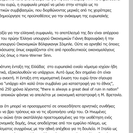
του ευρώ, η συμφωνία μπορεί να μείνει στην ιστορία ως το 
τικών συμβιβασμών, που διορθώνοντας μερικές από τις χειρότερες 
δημιούργησε τις προϋποθέσεις για την ανάκαμψη της ευρωπαϊκής 
ξία για την ελληνική συμφωνία, το αποτέλεσμά της δεν είναι απόρροια 
α του πρώην Έλληνα υπουργού Οικονομικών Γιάννη Βαρουφάκη ή την 
υπουργού Οικονομικών Βόλφγκανγκ Σόιμπλε. Ούτε να αρνηθεί τις όποιες 
 διάσωσης όπως εκφράζονται είτε από προοδευτικούς οικονομολόγους 
ικούς όπως ο Hans-Werner Sinn. 
ράτυπη ένταξη της Ελλάδας  στο ευρωπαϊκό ενιαίο νόμισμα ισχύαν ήδη 
ικά, εξακολουθούν να υπάρχουν. Αυτό όμως δεν σημαίνει ότι είναι 
τω ανεκτή. Η ένταξη στη νομισματική ένωση του ευρώ ήταν σίγουρα 
να "υπάρχει κάτι καλό όταν συμβαίνει μια καταστροφή για το έθνος", 
 250 χρόνια λέγοντας "there is always a great deal of ruin in nation" 
 αποικιών φάνηκε να απειλείται με οικονομική καταστροφή η Μ. Βρετανία. 
αι ότι μπορεί να προσαρμοστεί σε οποιεσδήποτε αρνητικές συνθήκες 
 να βρει τρόπους και να τις αξιοποιήσει υπέρ του. Οι Ηνωμένες 
υ αιώνα ήταν ακατάλληλα προετοιμασμένες για την υιοθέτηση ενός 
ικονομικής δομής, όπως αποδείχτηκε από τον εμφύλιο πόλεμο, ως 
ίσματος συγχρόνως με την ηθική απέχθεια για τη δουλεία. Η Ιταλία ως 