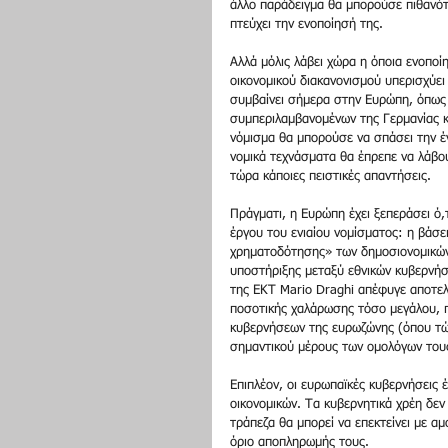
άλλο παράδειγμα θα μπορούσε πιθανότα
πτεύχει την ενοποίησή της. 
Αλλά μόλις λάβει χώρα η όποια ενοποί
οικονομικού διακανονισμού υπερισχύε
συμβαίνει σήμερα στην Ευρώπη, όπως
συμπεριλαμβανομένων της Γερμανίας κα
νόμισμα θα μπορούσε να σπάσει την ένω
νομικά τεχνάσματα θα έπρεπε να λάβουν
τώρα κάποιες πειστικές απαντήσεις. 
Πράγματι, η Ευρώπη έχει ξεπεράσει ό
έργου του ενιαίου νομίσματος: η βάσ
χρηματοδότησης» των δημοσιονομικών
υποστήριξης μεταξύ εθνικών κυβερνήσ
της ΕΚΤ Mario Draghi απέφυγε αποτελ
ποσοτικής χαλάρωσης τόσο μεγάλου, π
κυβερνήσεων της ευρωζώνης (όπου τώρ
σημαντικού μέρους των ομολόγων τους
Επιπλέον, οι ευρωπαϊκές κυβερνήσεις
οικονομικών. Τα κυβερνητικά χρέη δεν
τράπεζα θα μπορεί να επεκτείνει με αμ
όριο αποπληρωμής τους. 