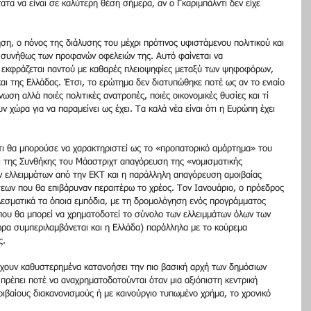
τα να είναι σε καλύτερη θέση σήμερα, αν ο Γκαριμπάλντι δεν είχε 
ηση, ο πόνος της διάλυσης του μέχρι πρότινος υφιστάμενου πολιτικού και 
ι συνήθως των προφανών οφελειών της. Αυτό φαίνεται να  
 εκφράζεται παντού με καθαρές πλειοψηφίες μεταξύ των ψηφοφόρων, 
ι της Ελλάδας. Έτσι, το ερώτημα δεν διατυπώθηκε ποτέ ως αν το ενιαίο 
ση αλλά ποιές πολιτικές ανατροπές, ποιές οικονομικές θυσίες και τί 
 χώρα για να παραμείνει ως έχει. Τα καλά νέα είναι ότι η Ευρώπη έχει 
,τι θα μπορούσε να χαρακτηριστεί ως το «προπατορικό αμάρτημα» του 
ει της Συνθήκης του Μάαστριχτ απαγόρευση της «νομισματικής 
 ελλειμμάτων από την ΕΚΤ και η παράλληλη απαγόρευση αμοιβαίας 
εων που θα επιβάρυναν περαιτέρω το χρέος. Τον Ιανουάριο, ο πρόεδρος 
εσματικά τα όποια εμπόδια, με τη δρομολόγηση ενός προγράμματος 
ου θα μπορεί να χρηματοδοτεί το σύνολο των ελλειμμάτων όλων των 
α συμπεριλαμβάνεται και η Ελλάδα) παράλληλα με τo κούρεμα 
. 
 έχουν καθυστερημένα κατανοήσει την πιο βασική αρχή των δημόσιων 
 πρέπει ποτέ να αναχρηματοδοτούνται όταν μια αξιόπιστη κεντρική 
οιβαίους διακανονισμούς ή με καινούργιο τυπωμένο χρήμα, το χρονικό 