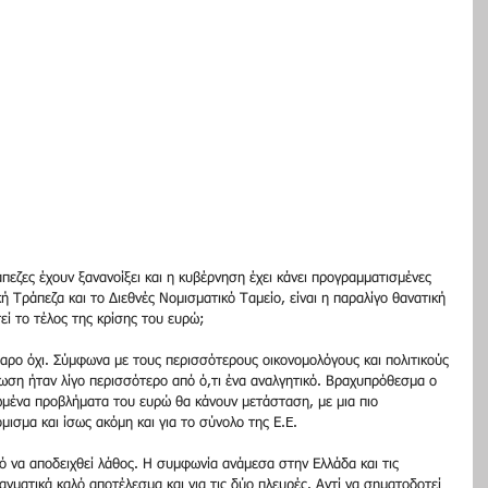
εζες έχουν ξανανοίξει και η κυβέρνηση έχει κάνει προγραμματισμένες 
 Τράπεζα και το Διεθνές Νομισματικό Ταμείο, είναι η παραλίγο θανατική 
εί το τέλος της κρίσης του ευρώ;  
αρο όχι. Σύμφωνα με τους περισσότερους οικονομολόγους και πολιτικούς 
σωση ήταν λίγο περισσότερο από ό,τι ένα αναλγητικό. Βραχυπρόθεσμα ο 
ζωμένα προβλήματα του ευρώ θα κάνουν μετάσταση, με μια πιο 
μισμα και ίσως ακόμη και για το σύνολο της Ε.E. 
ό να αποδειχθεί λάθος. Η συμφωνία ανάμεσα στην Ελλάδα και τις 
αγματικά καλό αποτέλεσμα και για τις δύο πλευρές. Αντί να σηματοδοτεί 