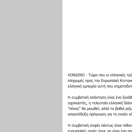
ΛΟΝΔΙΝΟ - Τώρα που οι ελληνικές τράπ
πληρωμές προς την Ευρωπαϊκή Κεντρική
ελληνική εμπειρία αυτή που σηματοδοτ
Η συμβατική απάντηση είναι ένα ξεκάθ
σχολιαστές, η τελευταία ελληνική διά
"πόνος" θα μειωθεί, αλλά τα βαθιά ρι
απαισιόδοξη πρόγνωση για το ενιαίο νό
H συμβατική σοφία πάντως είναι πιθαν
ευρωπαϊκές αρχές ίσως να είναι ένα πρ