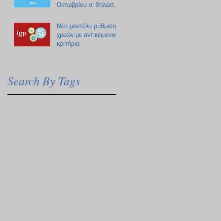
Οκτωβρίου οι δηλώσεις
Πόθεν Έσχες
Νέο μοντέλο ρύθμισης
χρεών με αντικειμενικά
κριτήρια
Search By Tags