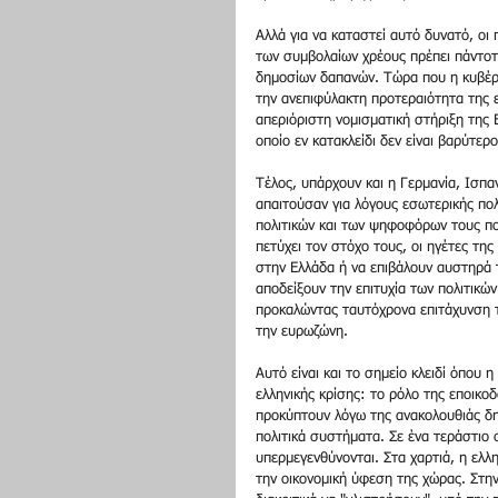
Αλλά για να καταστεί αυτό δυνατό, οι 
των συμβολαίων χρέους πρέπει πάντοτ
δημοσίων δαπανών. Τώρα που η κυβέρ
την ανεπιφύλακτη προτεραιότητα της 
απεριόριστη νομισματική στήριξη της 
οποίο εν κατακλείδι δεν είναι βαρύτερ
Τέλος, υπάρχουν και η Γερμανία, Ισπα
απαιτούσαν για λόγους εσωτερικής πο
πολιτικών και των ψηφοφόρων τους πο
πετύχει τον στόχο τους, οι ηγέτες της
στην Ελλάδα ή να επιβάλουν αυστηρά τ
αποδείξουν την επιτυχία των πολιτικώ
προκαλώντας ταυτόχρονα επιτάχυνση τ
την ευρωζώνη. 
Αυτό είναι και το σημείο κλειδί όπου 
ελληνικής κρίσης: το ρόλο της εποικο
προκύπτουν λόγω της ανακολουθιάς δ
πολιτικά συστήματα. Σε ένα τεράστιο
υπερμεγενθύνονται. Στα χαρτιά, η ελλη
την οικονομική ύφεση της χώρας. Στην