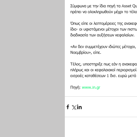
Σύμφωνα με την ίδια πηγή τα Asset Qu
πρέπει να ολοκληρωθούν μέχρι το τέλ
Όπως είπε οι λεπτομέρειες της ανακεφ
ίδιο- οι υφιστάμενοι μέτοχοι των πισ
διαδικασία των αυξήσεων κεφαλαίων. 
«Αν δεν συμμετέχουν ιδιώτες μέτοχοι,
Νοεμβρίου», είπε. 
Τέλος, υποστηριξε πως εάν η ανακεφα
πλήρως και οι κεφαλαιακοί περιορισμοί
εισροές καταθέσεων 1 δισ. ευρώ μετά 
Πηγή: 
www.in.gr