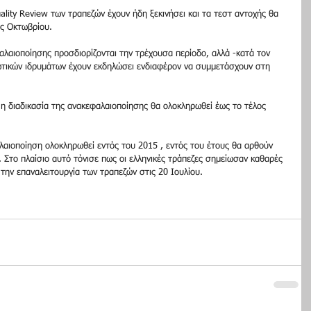
ality Review των τραπεζών έχουν ήδη ξεκινήσει και τα τεστ αντοχής θα 
ος Οκτωβρίου. 
αλαιοποίησης προσδιορίζονται την τρέχουσα περίοδο, αλλά -κατά τον 
τωτικών ιδρυμάτων έχουν εκδηλώσει ενδιαφέρον να συμμετάσχουν στη 
 η διαδικασία της ανακεφαλαιοποίησης θα ολοκληρωθεί έως το τέλος 
λαιοποίηση ολοκληρωθεί εντός του 2015 , εντός του έτους θα αρθούν 
. Στο πλαίσιο αυτό τόνισε πως οι ελληνικές τράπεζες σημείωσαν καθαρές 
την επαναλειτουργία των τραπεζών στις 20 Ιουλίου. 