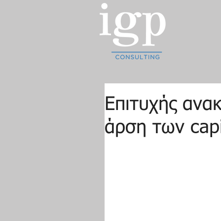
Επιτυχής ανα
άρση των capi