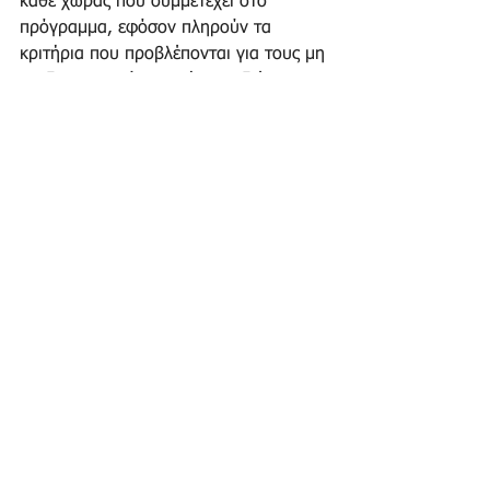
κάθε χώρας που συμμετέχει στο 
πρόγραμμα, εφόσον πληρούν τα 
κριτήρια που προβλέπονται για τους μη 
κερδοσκοπικούς φορείς που διέπονται 
από το ιδιωτικό δίκαιο.
Επισημαίνεται ότι οι οργανισμοί 
δημοσίου δικαίου - κατηγορία (β) και 
οι ιδιωτικοί μη κερδοσκοπικοί 
οργανισμοί - κατηγορία (γ) πρέπει να 
λειτουργούν για τουλάχιστον 24 μήνες 
για να μπορούν να υποβάλουν 
προτάσεις ως «Επικεφαλής Εταίροι» ή 
τουλάχιστον 12 μήνες για να μπορούν 
να συμμετέχουν σε έργα ως «Εταίροι» 
πριν από την επίσημη έναρξη της 1ης 
πρόσκλησης υποβολής προτάσεων. 