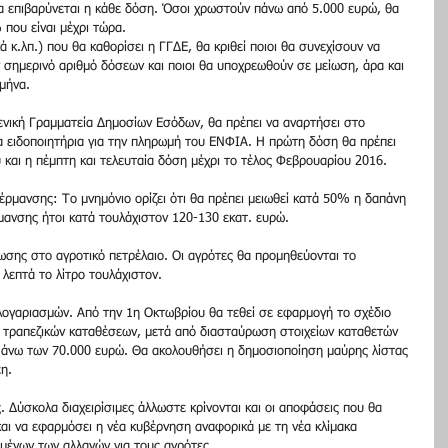
θα επιβαρύνεται η κάθε δόση. Όσοι χρωστούν πάνω από 5.000 ευρώ, θα 
που είναι μέχρι τώρα. 
ά κ.λπ.) που θα καθορίσει η ΓΓΔΕ, θα κριθεί ποιοι θα συνεχίσουν να 
 σημερινό αριθμό δόσεων και ποιοι θα υποχρεωθούν σε μείωση, άρα και 
μήνα. 
νική Γραμματεία Δημοσίων Εσόδων, θα πρέπει να αναρτήσει στο 
έα ειδοποιητήρια για την πληρωμή του ΕΝΦΙΑ. Η πρώτη δόση θα πρέπει 
 και η πέμπτη και τελευταία δόση μέχρι το τέλος Φεβρουαρίου 2016. 
ρμανσης: Το μνημόνιο ορίζει ότι θα πρέπει μειωθεί κατά 50% η δαπάνη 
μανσης ήτοι κατά τουλάχιστον 120-130 εκατ. ευρώ. 
σης στο αγροτικό πετρέλαιο. Οι αγρότες θα προμηθεύονται το 
 λεπτά το λίτρο τουλάχιστον. 
λογαριασμών. Από την 1η Οκτωβρίου θα τεθεί σε εφαρμογή το σχέδιο 
 τραπεζικών καταθέσεων, μετά από διασταύρωση στοιχείων καταθετών 
 άνω των 70.000 ευρώ. Θα ακολουθήσει η δημοσιοποίηση μαύρης λίστας 
η. 
 Δύσκολα διαχειρίσιμες άλλωστε κρίνονται και οι αποφάσεις που θα 
και να εφαρμόσει η νέα κυβέρνηση αναφορικά με τη νέα κλίμακα 
μένων των αλλαγών για τους αγρότες. 