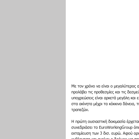
Με τον χρόνο να είναι ο μεγαλύτερος α
προλάβει τις προθεσμίες και τις δεσμ
υποχρεώσεις είναι αρκετά μεγάλη και 
στα ακίνητα μέχρι τα κόκκινα δάνεια, 
τραπεζών. 
Η πρώτη ουσιαστική δοκιμασία έρχετα
συνεδριάσει το EuroWorkingGroup όπο
εκταμίευση των 3 δισ. ευρώ. Αφού ορι