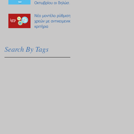
Οκτωβρίου οι δηλώσεις
Πόθεν Έσχες
Νέο μοντέλο ρύθμισης
χρεών με αντικειμενικά
κριτήρια
Search By Tags