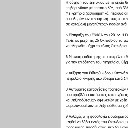
Η αύξηση του επιτοκίου με το οποίο 
επιβαρυνθούν με επιτόκιο 5%, από 3% 
Με κριτήρια (εισοδηματικά, περιουσιακ
αποπληρώνουν την οφειλή τους με τον
σε καταβολή μεγαλύτερων ποσών ανά 
5 Είσπραξη του ΕΝΦΙΑ του 2015: Η Γε
Taxisnet μέχρι τις 26 Οκτωβρίου τα ν
να πληρωθεί μέχρι το τέλος Οκτωβρίου
6 Μείωση επιδότησης στο πετρέλαιο θέ
για την επιδότηση του πετρελαίου θέρ
7 Αύξηση του Ειδικού Φόρου Κατανάλω
πετρέλαιο κίνησης ακριβότερα κατά 14
8 Αυτόματες κατασχέσεις τραπεζικών 
που προβλέπει αυτόματες κατασχέσεις
και ληξιπρόθεσμων οφειλετών με χρέη
φορολογουμένων με ληξιπρόθεσμα χρέ
9 Αλλαγές στη φορολογία εισοδήματος.
κληθεί να λάβει εντός του Οκτωβρίου 
φορολογίας εισοδήματος, περιλαμβανο