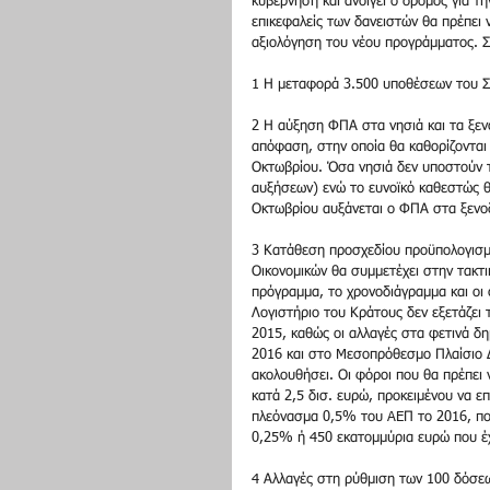
κυβέρνηση και ανοίγει ο δρόμος για τ
επικεφαλείς των δανειστών θα πρέπει 
αξιολόγηση του νέου προγράμματος. Στ
1 Η μεταφορά 3.500 υποθέσεων του Σ
2 Η αύξηση ΦΠΑ στα νησιά και τα ξενο
απόφαση, στην οποία θα καθορίζονται
Οκτωβρίου. Όσα νησιά δεν υποστούν 
αυξήσεων) ενώ το ευνοϊκό καθεστώς θα
Οκτωβρίου αυξάνεται ο ΦΠΑ στα ξενο
3 Κατάθεση προσχεδίου προϋπολογισμο
Οικονομικών θα συμμετέχει στην τακτι
πρόγραμμα, το χρονοδιάγραμμα και οι 
Λογιστήριο του Κράτους δεν εξετάζει
2015, καθώς οι αλλαγές στα φετινά 
2016 και στο Mεσοπρόθεσμο Πλαίσιο Δ
ακολουθήσει. Οι φόροι που θα πρέπει 
κατά 2,5 δισ. ευρώ, προκειμένου να ε
πλεόνασμα 0,5% του AEΠ το 2016, ποσ
0,25% ή 450 εκατομμύρια ευρώ που έχε
4 Αλλαγές στη ρύθμιση των 100 δόσεων