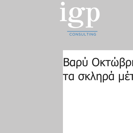
Βαρύ Οκτώβρη
τα σκληρά μέ