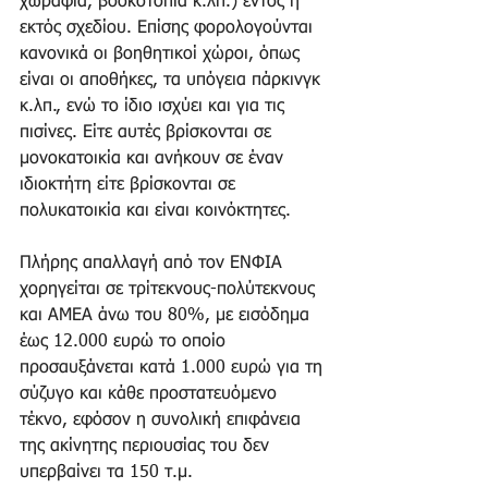
χωράφια, βοσκοτόπια κ.λπ.) εντός ή 
εκτός σχεδίου. Επίσης φορολογούνται 
κανονικά οι βοηθητικοί χώροι, όπως 
είναι οι αποθήκες, τα υπόγεια πάρκινγκ 
κ.λπ., ενώ το ίδιο ισχύει και για τις 
πισίνες. Είτε αυτές βρίσκονται σε 
μονοκατοικία και ανήκουν σε έναν 
ιδιοκτήτη είτε βρίσκονται σε 
πολυκατοικία και είναι κοινόκτητες. 
Πλήρης απαλλαγή από τον ΕΝΦΙΑ 
χορηγείται σε τρίτεκνους-πολύτεκνους 
και ΑΜΕΑ άνω του 80%, με εισόδημα 
έως 12.000 ευρώ το οποίο 
προσαυξάνεται κατά 1.000 ευρώ για τη 
σύζυγο και κάθε προστατευόμενο 
τέκνο, εφόσον η συνολική επιφάνεια 
της ακίνητης περιουσίας του δεν 
υπερβαίνει τα 150 τ.μ. 