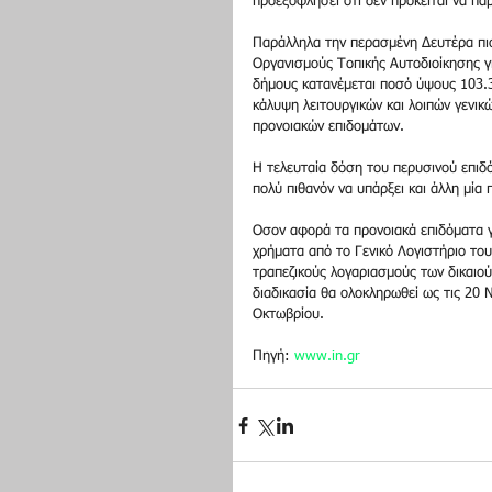
προεξοφλήσει ότι δεν πρόκειται να πά
Παράλληλα την περασμένη Δευτέρα πι
Οργανισμούς Τοπικής Αυτοδιοίκησης γ
δήμους κατανέμεται ποσό ύψους 103.3
κάλυψη λειτουργικών και λοιπών γενικ
προνοιακών επιδομάτων. 
Η τελευταία δόση του περυσινού επιδό
πολύ πιθανόν να υπάρξει και άλλη μία
Οσον αφορά τα προνοιακά επιδόματα γι
χρήματα από το Γενικό Λογιστήριο το
τραπεζικούς λογαριασμούς των δικαιού
διαδικασία θα ολοκληρωθεί ως τις 20
Οκτωβρίου. 
Πηγή: 
www.in.gr