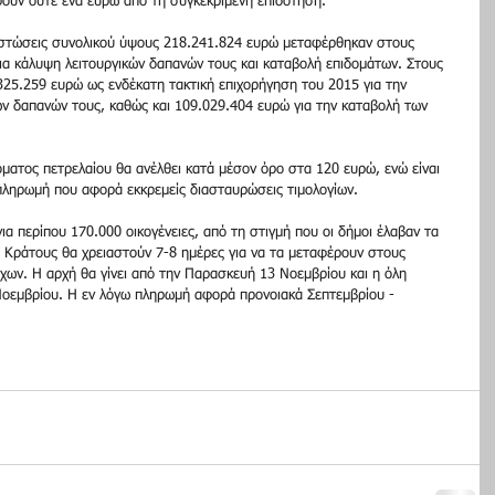
ρουν ούτε ένα ευρώ από τη συγκεκριμένη επιδότηση. 
στώσεις συνολικού ύψους 218.241.824 ευρώ μεταφέρθηκαν στους 
ια κάλυψη λειτουργικών δαπανών τους και καταβολή επιδομάτων. Στους 
25.259 ευρώ ως ενδέκατη τακτική επιχορήγηση του 2015 για την 
ών δαπανών τους, καθώς και 109.029.404 ευρώ για την καταβολή των 
ματος πετρελαίου θα ανέλθει κατά μέσον όρο στα 120 ευρώ, ενώ είναι 
 πληρωμή που αφορά εκκρεμείς διασταυρώσεις τιμολογίων. 
α περίπου 170.000 οικογένειες, από τη στιγμή που οι δήμοι έλαβαν τα 
υ Κράτους θα χρειαστούν 7-8 ημέρες για να τα μεταφέρουν στους 
χων. Η αρχή θα γίνει από την Παρασκευή 13 Νοεμβρίου και η όλη 
 Νοεμβρίου. Η εν λόγω πληρωμή αφορά προνοιακά Σεπτεμβρίου - 