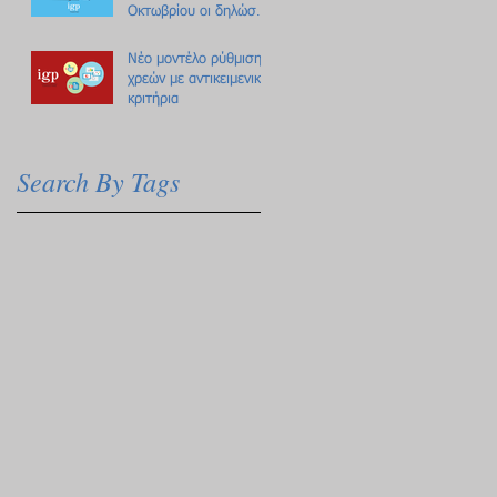
Οκτωβρίου οι δηλώσεις
Πόθεν Έσχες
Νέο μοντέλο ρύθμισης
χρεών με αντικειμενικά
κριτήρια
Search By Tags