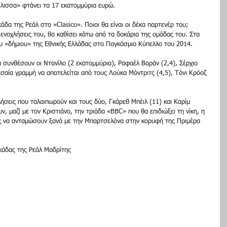
λισσα» φτάνει τα 17 εκατομμύρια ευρώ. 
άδα της Ρεάλ στο «Clasico». Ποιοι θα είναι οι δέκα παρτενέρ του; 
ενοχλήσεις του, θα καθίσει κάτω από τα δοκάρια της ομάδας του. Στα 
υ «δήμιου» της Εθνικής Ελλάδας στο Παγκόσμιο Κύπελλο του 2014. 
 συνθέσουν οι Ντανίλο (2 εκατομμύρια), Ραφαέλ Βαράν (2,4), Σέρχιο 
εσαία γραμμή να αποτελείται από τους Λούκα Μόντριτς (4,5), Τόνι Κρόοζ 
λήσεις που ταλαιπωρούν και τους δύο, Γκάρεθ Μπέιλ (11) και Καρίμ 
, μαζί με τον Κριστιάνο, την τριάδα «BBC» που θα επιδιώξει τη νίκη, η 
υς να ανταμώσουν ξανά με την Μπαρτσελόνα στην κορυφή της Πριμέρα 
κάδας της Ρεάλ Μαδρίτης 