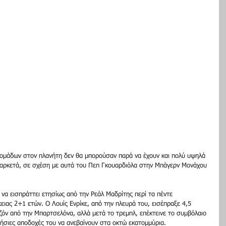
ομάδων στον πλανήτη δεν θα μπορούσαν παρά να έχουν και πολύ υψηλά 
 αρκετά, σε σχέση με αυτά του Πεπ Γκουαρδιόλα στην Μπάγερν Μονάχου 
να εισπράττει ετησίως από την Ρεάλ Μαδρίτης περί τα πέντε 
ειας 2+1 ετών. Ο Λουίς Ενρίκε, από την πλευρά του, εισέπραξε 4,5 
όν από την Μπαρτσελόνα, αλλά μετά το τρεμπλ, επέκτεινε το συμβόλαιο 
ετήσιες αποδοχές του να ανεβαίνουν στα οκτώ εκατομμύρια. 