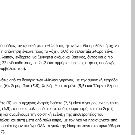
ομάδων, αναφορικά με το «Clasico», ήταν ένα: Θα προλάβει ή όχι να 
 η απάντηση έγερνε προς το «όχι», αλλά τα τελευταία 24ωρα τείνει 
λοιπόν, ενδέχεται να ξεκινήσει ακόμα και βασικός, όντας και ο πιο 
 22 ενδεκαδάτους, με 21,2 εκατομμύρια ευρώ ως ετήσιες αποδοχές 
συμβόλαιό του). 
 κάτω από τα δοκάρια των «Μπλαουγκράνα», με την αμυντική τετράδα 
 (6), Ζεράρ Πικέ (5,8), Χαβιέρ Μαστσεράνο (5,5) και Τζόρντι Άλμπα 
ς (6) και ο αρχηγός Αντρές Ινιέστα (7,5) είναι σίγουροι, ενώ η τρίτη 
ς (6,5), ο οποίος μόλις επέστρεψε από τραυματισμό, και του Σέρτζι 
η και αναμένουμε την οριστική εξέλιξη της αποθεραπείας του. 
ιώσει και αυτή μετά από πολύ καιρό, με τον Λέο να πλαισιώνεται από 
οι οποίοι έχουν πετύχει ΟΛΑ τα γκολ της Μπαρτσελόνα στο πρωτάθλημα 
7). 