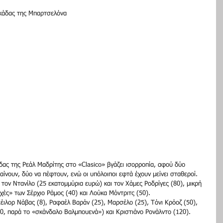
εκάδας της Μπαρτσελόνα 
δας της Ρεάλ Μαδρίτης στο «Clasico» βγάζει ισορροπία, αφού δύο 
βαίνουν, δύο να πέφτουν, ενώ οι υπόλοιποι εφτά έχουν μείνει σταθεροί. 
τον Ντανίλο (25 εκατομμύρια ευρώ) και τον Χάμες Ροδρίγες (80), μικρή 
χές» των Σέρχιο Ράμος (40) και Λούκα Μόντριτς (50). 
Κέιλορ Νάβας (8), Ραφαέλ Βαράν (25), Μαρσέλο (25), Τόνι Κρόοζ (50), 
0, παρά το «σκάνδαλο Βαλμπουενά») και Κριστιάνο Ρονάλντο (120). 