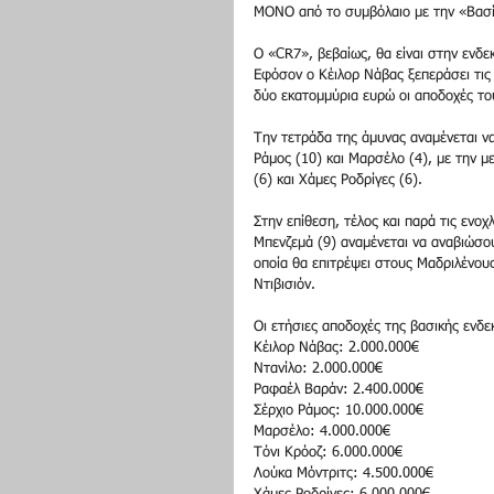
ΜΟΝΟ από το συμβόλαιο με την «Βασί
Ο «CR7», βεβαίως, θα είναι στην ενδεκ
Εφόσον ο Κέιλορ Νάβας ξεπεράσει τις 
δύο εκατομμύρια ευρώ οι αποδοχές το
Την τετράδα της άμυνας αναμένεται να
Ράμος (10) και Μαρσέλο (4), με την μ
(6) και Χάμες Ροδρίγες (6). 
Στην επίθεση, τέλος και παρά τις ενοχ
Μπενζεμά (9) αναμένεται να αναβιώσουν
οποία θα επιτρέψει στους Μαδριλένο
Ντιβισιόν. 
Οι ετήσιες αποδοχές της βασικής ενδε
Κέιλορ Νάβας: 2.000.000€ 
Ντανίλο: 2.000.000€ 
Ραφαέλ Βαράν: 2.400.000€ 
Σέρχιο Ράμος: 10.000.000€ 
Μαρσέλο: 4.000.000€ 
Τόνι Κρόοζ: 6.000.000€ 
Λούκα Μόντριτς: 4.500.000€ 