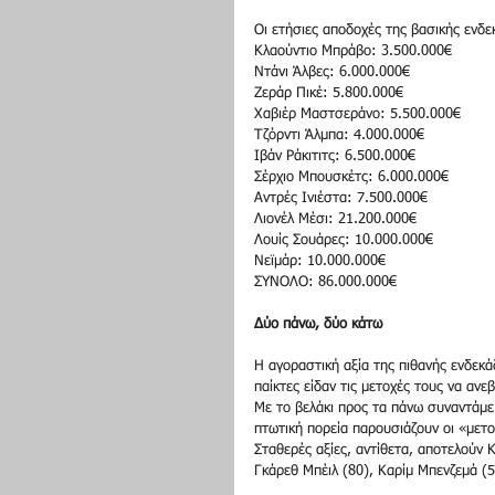
Οι ετήσιες αποδοχές της βασικής ενδ
Κλαούντιο Μπράβο: 3.500.000€ 
Ντάνι Άλβες: 6.000.000€ 
Ζεράρ Πικέ: 5.800.000€ 
Χαβιέρ Μαστσεράνο: 5.500.000€ 
Τζόρντι Άλμπα: 4.000.000€ 
Ιβάν Ράκιτιτς: 6.500.000€ 
Σέρχιο Μπουσκέτς: 6.000.000€ 
Αντρές Ινιέστα: 7.500.000€ 
Λιονέλ Μέσι: 21.200.000€ 
Λουίς Σουάρες: 10.000.000€ 
Νεϊμάρ: 10.000.000€ 
ΣΥΝΟΛΟ: 86.000.000€ 
Δύο πάνω, δύο κάτω
Η αγοραστική αξία της πιθανής ενδεκά
παίκτες είδαν τις μετοχές τους να ανε
Με το βελάκι προς τα πάνω συναντάμε 
πτωτική πορεία παρουσιάζουν οι «μετο
Σταθερές αξίες, αντίθετα, αποτελούν 
Γκάρεθ Μπέιλ (80), Καρίμ Μπενζεμά (5