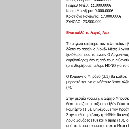
Χάμες Ροδρίγες: 6.000.000€ 
Γκάρεθ Μπέιλ: 11.000.000€ 
Καρίμ Μπενζεμά: 9.000.000€ 
Κριστιάνο Ρονάλντο: 17.000.000€ 
ΣΥΝΟΛΟ: 73.900.000 
Είναι πολλά τα λεφτά, Λέο
Το μεγάλο ερώτημα των τελευταίων εβδ
δώσει το παρών ο Λιονέλ Μέσι; Αρχικά
ξεκάθαρα προς το «ναι». Ο Αργεντινός, 
ακριβοπληρωμένους από τους πιθανούς
(υπενθυμίζουμε, μιλάμε ΜΟΝΟ για το 
Ο Κλαούντιο Μπράβο (3,5) θα καθίσει
μπροστά του να συνθέτουν Ντάνι Άλβες
(4). 
Στην μεσαία γραμμή, ο Σέρχιο Μπουσκέτ
θέση «παίζει» μεταξύ του Ιβάν Ράκιτιτ
Ρομπέρτο (1,5). Επιλέγουμε τον Κροάτ
Στην επίθεση, τέλος, η «MSN» θα αναβ
Λουίς Σουάρες (10) και Νεϊμάρ (10), 
από τότε που τραυματίστηκε ο Μέσι (1