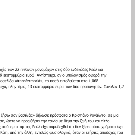
οχές των 22 πιθανών μονομάχων στις δύο ενδεκάδες Ρεάλ και 
9 εκατομμύρια ευρώ. Αντίστοιχα, αν ο υπολογισμός αφορά την 
τοσελίδα «transfermarkt», το ποσό εκτοξεύεται στα 1,068 
ωχά, πλην τίμια, 13 εκατομμύρια ευρώ των δύο προπονητών. Σύνολο: 1,2 
ζήσω σαν βασιλιάς» δήλωσε πρόσφατα ο Κριστιάνο Ρονάλντο, σε μια 
σε, ώστε να προωθήσει την ταινία με θέμα την ζωή του και τίτλο 
σούπερ σταρ της Ρεάλ είχε παραδεχθεί ότι δεν ξέρει πόσα χρήματα έχει 
Κάτι, από την άλλη, εντελώς φυσιολογικό, όταν οι ετήσιες αποδοχές του 