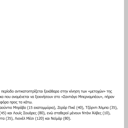
 περίοδο αντικατοπτρίζεται ξεκάθαρα στην κίνηση των «μετοχών» της 
κα που αναμένεται να ξεκινήσουν στο «Σαντιάγο Μπερναμπέου», πήραν 
 φόρα προς τα κάτω. 
λαούντιο Μπράβο (15 εκατομμύρια), Ζεράρ Πικέ (40), Τζόρντι Άλμπα (35), 
(45) και Λουίς Σουάρες (80), ενώ σταθεροί μένουν Ντάνι Άλβες (10), 
α (35), Λιονέλ Μέσι (120) και Νεϊμάρ (80). 