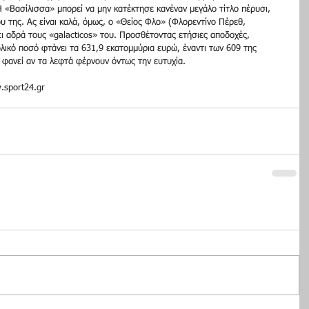
 «Βασίλισσα» μπορεί να μην κατέκτησε κανέναν μεγάλο τίτλο πέρυσι, 
ου της. Ας είναι καλά, όμως, ο «Θείος Φλο» (Φλορεντίνο Πέρεθ, 
ι αδρά τους «galacticos» του. Προσθέτοντας ετήσιες αποδοχές, 
ολικό ποσό φτάνει τα 631,9 εκατομμύρια ευρώ, έναντι των 609 της 
φανεί αν τα λεφτά φέρνουν όντως την ευτυχία. 
.sport24.gr