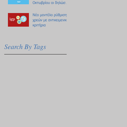
Οκτωβρίου οι δηλώσεις
Πόθεν Έσχες
Νέο μοντέλο ρύθμισης
χρεών με αντικειμενικά
κριτήρια
Search By Tags