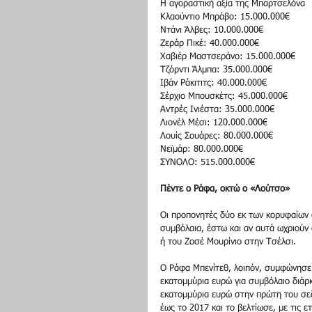
Η αγοραστική αξία της Μπαρτσελόνα 
Κλαούντιο Μπράβο: 15.000.000€ 
Ντάνι Άλβες: 10.000.000€ 
Ζεράρ Πικέ: 40.000.000€ 
Χαβιέρ Μαστσεράνο: 15.000.000€ 
Τζόρντι Άλμπα: 35.000.000€ 
Ιβάν Ράκιτιτς: 40.000.000€ 
Σέρχιο Μπουσκέτς: 45.000.000€ 
Αντρές Ινιέστα: 35.000.000€ 
Λιονέλ Μέσι: 120.000.000€ 
Λουίς Σουάρες: 80.000.000€ 
Νεϊμάρ: 80.000.000€ 
ΣΥΝΟΛΟ: 515.000.000€ 
Πέντε ο Ράφα, οκτώ ο «Λούτσο»
Οι προπονητές δύο εκ των κορυφαίων 
συμβόλαια, έστω και αν αυτά ωχριούν
ή του Ζοσέ Μουρίνιο στην Τσέλσι. 
Ο Ράφα Μπενίτεθ, λοιπόν, συμφώνησε 
εκατομμύρια ευρώ για συμβόλαιο διάρκ
εκατομμύρια ευρώ στην πρώτη του σεζ
έως το 2017 και το βελτίωσε, με τις 