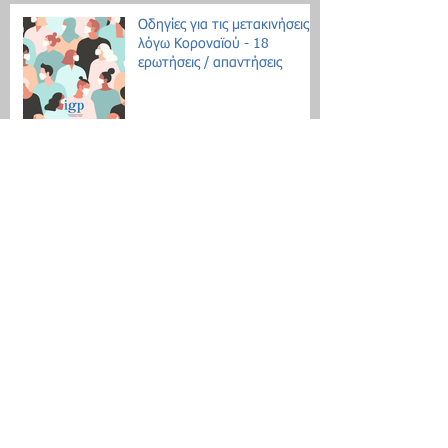
Οδηγίες για τις μετακινήσεις
λόγω Κοροναϊού - 18
ερωτήσεις / απαντήσεις
Επίδομα θέρμανσης: Ξεκινάει
η διάθεση του πετρελαίου
Εθνική Αρχή Διαφάνειας: Έως
τις 31 Οκτωβρίου οι δηλώσεις
Πόθεν Έσχες
Νέο μοντέλο ρύθμισης χρεών
με αντικειμενικά κριτήρια
Search By Tags