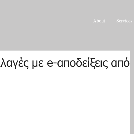
About
Services
λαγές με e-αποδείξεις από