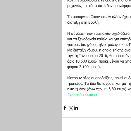
Αυτή η διαδικασία είχε ξεκινήσει από 
μηχανών, ωστόσο ποτέ δεν προχώρησε
Το υπουργείο Οικονομικών πλέον έχει 
διάταξη στη Βουλή. 
Η σύνδεση των ταμειακών σχεδιάζεται 
και τα ξενοδοχεία καθώς και για επι
γιατροί, δικηγόροι, ηλεκτρολόγοι κ.α.
Με διάταξη νόμου, η οποία επίσης αναμ
την 1η Ιανουαρίου 2016, θα απαιτούντ
όριο 10.500 ευρώ, προκειμένου να χτι
φόρου 2.100 ευρώ). 
Μετρούν όλες οι αποδείξεις, αρκεί οι 
τράπεζας. Το ίδιο θα ισχύσει και για
ηλικιωμένοι (άνω των 75 ή 80 ετών) κ
#φυσικάπρόσωπα