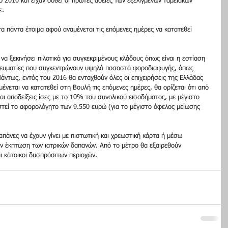
το 2010 και είχαν δοθεί οι πρώτες άδειες των εξελιγμένων ταμειακών 
. 
τα πάντα έτοιμα αφού αναμένεται τις επόμενες ημέρες να κατατεθεί 
να ξεκινήσει πιλοτικά για συγκεκριμένους κλάδους όπως είναι η εστίαση 
τηδευματίες που συγκεντρώνουν υψηλά ποσοστά φοροδιαφυγής, όπως 
 Πάντως, εντός του 2016 θα ενταχθούν όλες οι επιχειρήσεις της Ελλάδας 
ένεται να κατατεθεί στη Βουλή τις επόμενες ημέρες, θα ορίζεται ότι από 
αι αποδείξεις ίσες με το 10% του συνολικού εισοδήματος, με μέγιστο 
στεί το αφορολόγητο των 9.550 ευρώ (για το μέγιστο όφελος μείωσης 
δαπάνες να έχουν γίνει με πιστωτική και χρεωστική κάρτα ή μέσω 
 την έκπτωση των ιατρικών δαπανών. Από το μέτρο θα εξαιρεθούν 
αι κάτοικοι δυσπρόσιτων περιοχών.