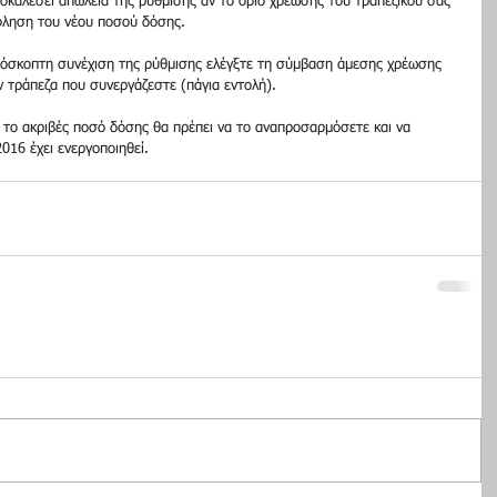
οκαλέσει απώλεια της ρύθμισης αν το όριο χρέωσης του τραπεζικού σας 
όφληση του νέου ποσού δόσης. 
ρόσκοπτη συνέχιση της ρύθμισης ελέγξτε τη σύμβαση άμεσης χρέωσης 
 τράπεζα που συνεργάζεστε (πάγια εντολή). 
 το ακριβές ποσό δόσης θα πρέπει να το αναπροσαρμόσετε και να 
016 έχει ενεργοποιηθεί. 