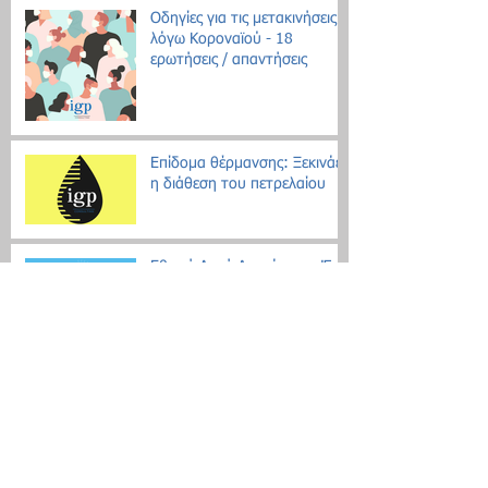
Οδηγίες για τις μετακινήσεις
λόγω Κοροναϊού - 18
ερωτήσεις / απαντήσεις
Επίδομα θέρμανσης: Ξεκινάει
η διάθεση του πετρελαίου
Εθνική Αρχή Διαφάνειας: Έως
τις 31 Οκτωβρίου οι δηλώσεις
Πόθεν Έσχες
Νέο μοντέλο ρύθμισης χρεών
με αντικειμενικά κριτήρια
Search By Tags