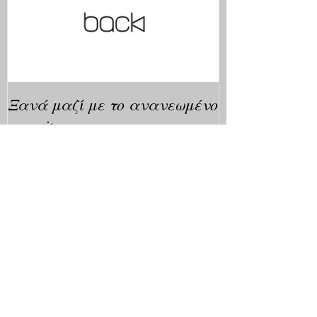
Ξανά μαζί με το ανανεωμένο
μας site.
Πρόσφατα Νέα
Ανοίγει η πλατφόρμα
υποβολής αιτήσεων για
κρατικό δάνειο