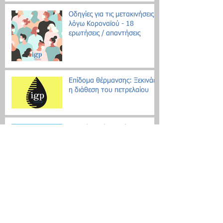
Οδηγίες για τις μετακινήσεις
λόγω Κοροναϊού - 18
ερωτήσεις / απαντήσεις
Επίδομα θέρμανσης: Ξεκινάει
η διάθεση του πετρελαίου
Εθνική Αρχή Διαφάνειας: Έως
τις 31 Οκτωβρίου οι δηλώσεις
Πόθεν Έσχες
Νέο μοντέλο ρύθμισης χρεών
με αντικειμενικά κριτήρια