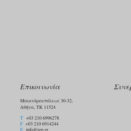
Επικοινωνία
Συνε
Μαιανδρουπόλεως 30-32,
Αθήνα, ΤΚ 11524
T
+03 210 6996278
F
+03 210 6914244​
E
info@igp.gr