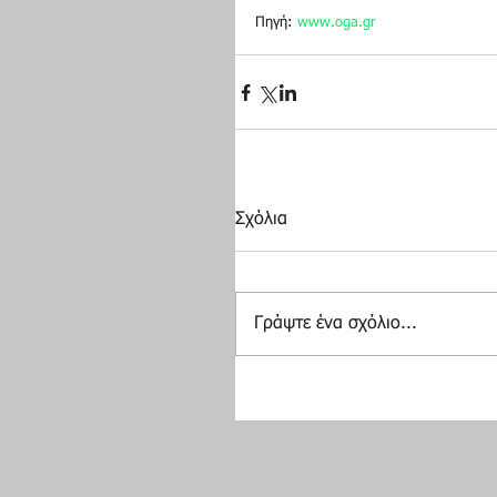
Πηγή: 
www.oga.gr
Σχόλια
Γράψτε ένα σχόλιο...