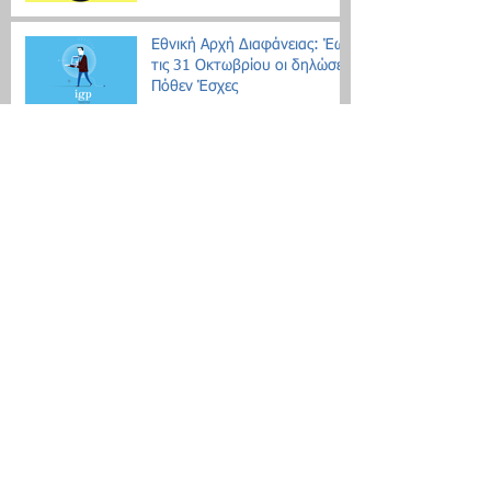
Εθνική Αρχή Διαφάνειας: Έως
τις 31 Οκτωβρίου οι δηλώσεις
Πόθεν Έσχες
Νέο μοντέλο ρύθμισης χρεών
με αντικειμενικά κριτήρια
Search By Tags
Δεν υπάρχουν ακόμη ετικέτες.
Follow Us
Τοποθεσία