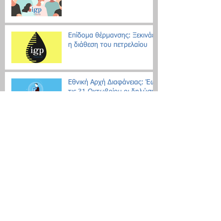
Επίδομα θέρμανσης: Ξεκινάει
η διάθεση του πετρελαίου
Εθνική Αρχή Διαφάνειας: Έως
τις 31 Οκτωβρίου οι δηλώσεις
Πόθεν Έσχες
Νέο μοντέλο ρύθμισης χρεών
με αντικειμενικά κριτήρια
Search By Tags
Δεν υπάρχουν ακόμη ετικέτες.
Follow Us