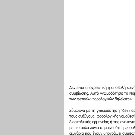
Δεν είναι υποχρεωτική η υποβολή κοι
συμβίωσης. Αυτό γνωμοδότησε το Νομι
των φετινών φορολογικών δηλώσεων.
Σύμφωνα με τη γνωμοδότηση "δεν παρέ
τους συζύγους, φορολογικής νομοθεσία
διασταλτικής ερμηνείας ή της αναλογ
με πιο απλά λόγια σημαίνει ότι η φορο
ζευγάρια που έχουν υπογράψει σύμφω