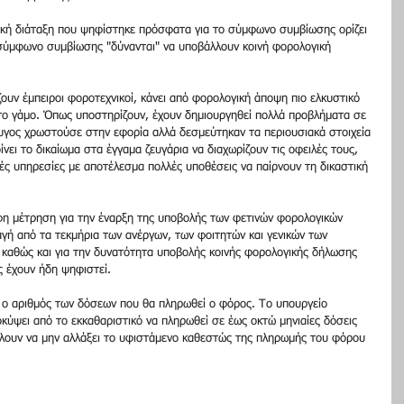
γική διάταξη που ψηφίστηκε πρόσφατα για το σύμφωνο συμβίωσης ορίζει 
 σύμφωνο συμβίωσης "δύνανται" να υποβάλλουν κοινή φορολογική 
ουν έμπειροι φοροτεχνικοί, κάνει από φορολογική άποψη πιο ελκυστικό 
ο γάμο. Όπως υποστηρίζουν, έχουν δημιουργηθεί πολλά προβλήματα σε 
ζυγος χρωστούσε στην εφορία αλλά δεσμεύτηκαν τα περιουσιακά στοιχεία 
ίνει το δικαίωμα στα έγγαμα ζευγάρια να διαχωρίζουν τις οφειλές τους, 
κές υπηρεσίες με αποτέλεσμα πολλές υποθέσεις να παίρνουν τη δικαστική 
οφη μέτρηση για την έναρξη της υποβολής των φετινών φορολογικών 
αγή από τα τεκμήρια των ανέργων, των φοιτητών και γενικών των 
καθώς και για την δυνατότητα υποβολής κοινής φορολογικής δήλωσης 
 έχουν ήδη ψηφιστεί.
ι ο αριθμός των δόσεων που θα πληρωθεί ο φόρος. Το υπουργείο 
κύψει από το εκκαθαριστικό να πληρωθεί σε έως οκτώ μηνιαίες δόσεις 
θέλουν να μην αλλάξει το υφιστάμενο καθεστώς της πληρωμής του φόρου 