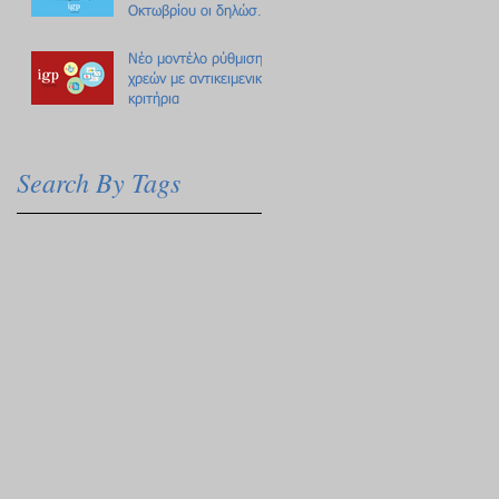
Οκτωβρίου οι δηλώσεις
Πόθεν Έσχες
Νέο μοντέλο ρύθμισης
χρεών με αντικειμενικά
κριτήρια
Search By Tags