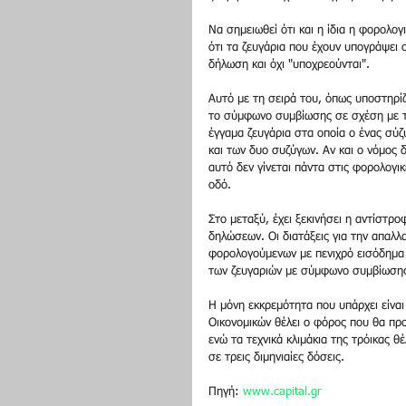
Να σημειωθεί ότι και η ίδια η φορολο
ότι τα ζευγάρια που έχουν υπογράψει
δήλωση και όχι "υποχρεούνται".
Αυτό με τη σειρά του, όπως υποστηρίζ
το σύμφωνο συμβίωσης σε σχέση με τ
έγγαμα ζευγάρια στα οποία ο ένας σύ
και των δυο συζύγων. Αν και ο νόμος δ
αυτό δεν γίνεται πάντα στις φορολογι
οδό.
Στο μεταξύ, έχει ξεκινήσει η αντίστρ
δηλώσεων. Οι διατάξεις για την απαλλ
φορολογούμενων με πενιχρό εισόδημα 
των ζευγαριών με σύμφωνο συμβίωσης
Η μόνη εκκρεμότητα που υπάρχει είνα
Οικονομικών θέλει ο φόρος που θα προ
ενώ τα τεχνικά κλιμάκια της τρόικας 
σε τρεις διμηνιαίες δόσεις.
Πηγή: 
www.capital.gr