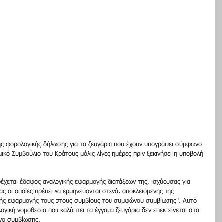
νής φορολογικής δήλωσης για τα ζευγάρια που έχουν υπογράψει σύμφωνο 
κό Συμβούλιο του Κράτους μόλις λίγες ημέρες πριν ξεκινήσει η υποβολή 
χεται έδαφος αναλογικής εφαρμογής διατάξεων της, ισχύουσας για 
ς οι οποίες πρέπει να ερμηνεύονται στενά, αποκλειόμενης της 
ικής εφαρμογής τους στους συμβίους του συμφώνου συμβίωσης". Αυτό 
λογική νομοθεσία που καλύπτει τα έγγαμα ζευγάρια δεν επεκτείνεται στα 
νο συμβίωσης.