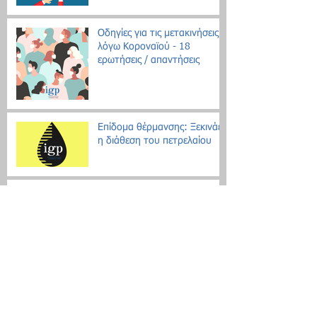
Οδηγίες για τις μετακινήσεις
λόγω Κοροναϊού - 18
ερωτήσεις / απαντήσεις
Επίδομα θέρμανσης: Ξεκινάει
η διάθεση του πετρελαίου
Εθνική Αρχή Διαφάνειας: Έως
τις 31 Οκτωβρίου οι δηλώσεις
Πόθεν Έσχες
Νέο μοντέλο ρύθμισης χρεών
με αντικειμενικά κριτήρια