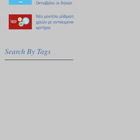
Οκτωβρίου οι δηλώσεις
Πόθεν Έσχες
Νέο μοντέλο ρύθμισης
χρεών με αντικειμενικά
κριτήρια
Search By Tags