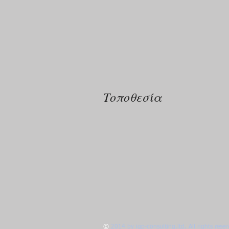
Τοποθεσία
©
2014 by igp-consulting.ltd. All rights reser