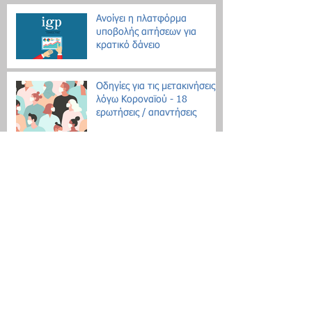
Ανοίγει η πλατφόρμα
υποβολής αιτήσεων για
κρατικό δάνειο
Οδηγίες για τις μετακινήσεις
λόγω Κοροναϊού - 18
ερωτήσεις / απαντήσεις
Επίδομα θέρμανσης: Ξεκινάει
η διάθεση του πετρελαίου
Εθνική Αρχή Διαφάνειας: Έως
τις 31 Οκτωβρίου οι δηλώσεις
Πόθεν Έσχες