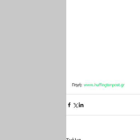
Πηγή: 
www.huffingtonpost.gr