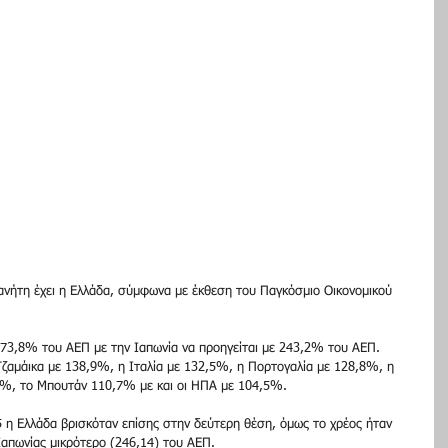
νήτη έχει η Ελλάδα, σύμφωνα με έκθεση του Παγκόσμιο Οικονομικού 
173,8% του ΑΕΠ με την Ιαπωνία να προηγείται με 243,2% του ΑΕΠ. 
ζαμάικα με 138,9%, η Ιταλία με 132,5%, η Πορτογαλία με 128,8%, η 
2%, το Μπουτάν 110,7% με και οι ΗΠΑ με 104,5%.
5 η Ελλάδα βρισκόταν επίσης στην δεύτερη θέση, όμως το χρέος ήταν 
Ιαπωνίας μικρότερο (246,14) του ΑΕΠ.