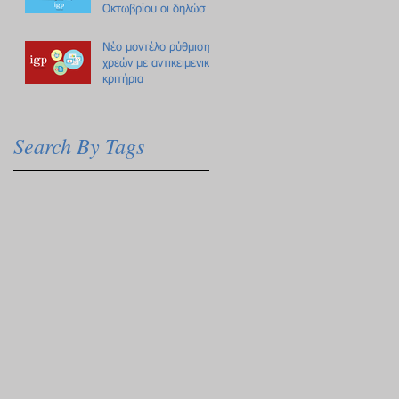
Οκτωβρίου οι δηλώσεις
Πόθεν Έσχες
Νέο μοντέλο ρύθμισης
χρεών με αντικειμενικά
κριτήρια
Search By Tags