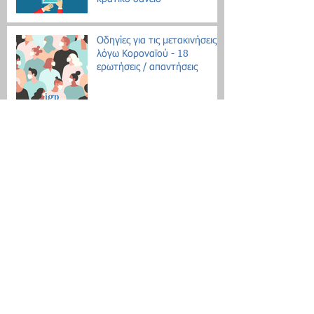
Οδηγίες για τις μετακινήσεις
λόγω Κοροναϊού - 18
ερωτήσεις / απαντήσεις
Επίδομα θέρμανσης: Ξεκινάει
η διάθεση του πετρελαίου
Εθνική Αρχή Διαφάνειας: Έως
τις 31 Οκτωβρίου οι δηλώσεις
Πόθεν Έσχες
Νέο μοντέλο ρύθμισης χρεών
με αντικειμενικά κριτήρια