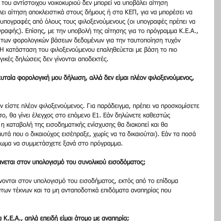
 του αντίστοιχου νοικοκυριού δεν μπορεί να υποβάλει αίτηση 
λει αίτηση αποκλειστικά στους δήμους ή στα ΚΕΠ, για να μπορέσει να 
ς υπογραφές από όλους τους φιλοξενούμενους (οι υπογραφές πρέπει να 
γραφής). Επίσης, με την υποβολή της αίτησης για το πρόγραμμα Κ.Ε.Α., 
 των φορολογικών βάσεων δεδομένων για την ταυτοποίηση τυχόν 
 Η κατάσταση του φιλοξενούμενου επαληθεύεται με βάση το πιο 
ικές δηλώσεις δεν γίνονται αποδεκτές.
υταία φορολογική μου δήλωση, αλλά δεν είμαι πλέον φιλοξενούμενος, 
εν είστε πλέον φιλοξενούμενος. Για παράδειγμα, πρέπει να προσκομίσετε 
ο, θα γίνει έλεγχος στο επόμενο Ε1. Εάν δηλώνετε καθεστώς 
η καταβολή της εισοδηματικής ενίσχυσης θα διακοπεί και θα 
τά που ο δικαιούχος εισέπραξε, χωρίς να τα δικαιούται). Εάν τα ποσά 
αίωμα να συμμετάσχετε ξανά στο πρόγραμμα.
άνεται στον υπολογισμό του συνολικού εισοδόματος;
νονται στον υπολογισμό του εισοδήματος, εκτός από το επίδομα 
των τέκνων και τα μη ανταποδοτικά επιδόματα αναπηρίας που 
Κ.Ε.Α., απλά επειδή είμαι άτομο με αναπηρία;