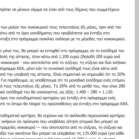
 πρέπει να μένουν νόμιμα σε έναν από τους δήμους που συμμετέχουν 
των μελών του νοικοκυριού τους τελευταίους έξι μήνες, πριν από την 
 κάτω από το όριο εισοδήματος που προβλέπεται για ένταξη στο 
νταξη στο πρόγραμμα ποικίλλει ανάλογα με το μέγεθος του νοικοκυριού.
ει μόνο του, θα μπορεί να ενταχθεί στο πρόγραμμα, αν το εισόδημά του 
οβολή της αίτησης, ήταν κάτω από 1.200 ευρώ (δηλαδή 200 ευρώ ανά 
νοικοκυριό - που αποτελείται από το σύζυγο, τη σύζυγο και δύο ανήλικα 
ρόγραμμα ΚΕΑ, μόνο εάν το συνολικό εισόδημά τους είναι κάτω από 
 από την υποβολή της αίτησης. Είναι σημαντικό να σημειωθεί ότι το 20% 
 Για παράδειγμα, ας υποθέσουμε ότι το μοναδικό εισόδημα ενός ατόμου 
τά τους τελευταίους έξι μήνες. Το 20% από το μισθό του, που είναι 280 
κό εισόδημά του θα υπολογιστεί, ως εξής: 1.400 – 280 = 1.120. 
 όριο του εισοδηματικού κριτηρίου για ένταξη στο πρόγραμμα ενός 
υτό το άτομο θα πληροί τις προϋποθέσεις για ένταξη στο πρόγραμμα ΚΕΑ.
ισοδηματικό κριτήριο, θα ισχύουν και τα ακόλουθα περιουσιακά κριτήρια:
 ανήκουν σε πρόσωπο που υποβάλλει αίτηση ατομικά δεν μπορεί να 
ετραμελές νοικοκυριό — που αποτελείται από το σύζυγο, τη σύζυγο και 
ξία των ακινήτων δεν μπορεί να υπερβαίνει τις 135.000 ευρώ (για κάθε 