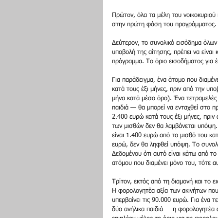
Πρώτoν, όλα τα μέλη του νοικοκυριού
στην πρώτη φάση του προγράμματος.
Δεύτερον, το συνολικό εισόδημα όλων 
υποβολή της αίτησης, πρέπει να είναι
πρόγραμμα. Το όριο εισοδήματος για έ
Για παράδειγμα, ένα άτομο που διαμέν
κατά τους έξι μήνες, πριν από την υπ
μήνα κατά μέσο όρο). Ένα τετραμελές 
παιδιά — θα μπορεί να ενταχθεί στο π
2.400 ευρώ κατά τους έξι μήνες, πριν
των μισθών δεν θα λαμβάνεται υπόψη.
είναι 1.400 ευρώ από το μισθό του κα
ευρώ, δεν θα ληφθεί υπόψη. Το συνολι
Δεδομένου ότι αυτό είναι κάτω από το
ατόμου που διαμένει μόνο του, τότε α
Τρίτον, εκτός από τη διαμονή και το ε
Η φορολογητέα αξία των ακινήτων που
υπερβαίνει τις 90.000 ευρώ. Για ένα τ
δύο ανήλικα παιδιά — η φορολογητέα α