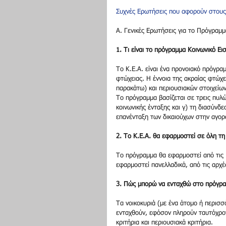
Συχνές Ερωτήσεις που αφορούν στους 
Α. Γενικές Ερωτήσεις για το Πρόγραμμ
1. Τι είναι το πρόγραμμα Κοινωνικό Ε
Το Κ.Ε.Α. είναι ένα προνοιακό πρόγρα
φτώχειας. Η έννοια της ακραίας φτώχε
παρακάτω) και περιουσιακών στοιχείων
Το πρόγραμμα βασίζεται σε τρεις πυλώ
κοινωνικής ένταξης και γ) τη διασύνδ
επανένταξη των δικαιούχων στην αγορά
2. Το Κ.Ε.Α. θα εφαρμοστεί σε όλη τη
Το πρόγραμμα θα εφαρμοστεί από τις 
εφαρμοστεί πανελλαδικά, από τις αρχέ
3. Πώς μπορώ να ενταχθώ στο πρόγρα
Τα νοικοκυριά (με ένα άτομο ή περισσ
ενταχθούν, εφόσον πληρούν ταυτόχρονα
κριτήρια και περιουσιακά κριτήρια.