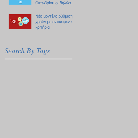
Οκτωβρίου οι δηλώσεις
Πόθεν Έσχες
Νέο μοντέλο ρύθμισης
χρεών με αντικειμενικά
κριτήρια
Search By Tags