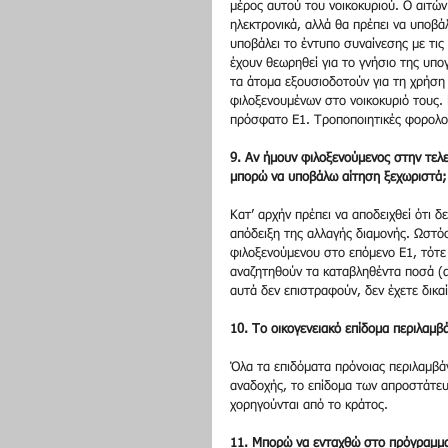
μέρος αυτού του νοικοκυριού. Ο αιτών
ηλεκτρονικά, αλλά θα πρέπει να υποβά
υποβάλει το έντυπο συναίνεσης με τι
έχουν θεωρηθεί για το γνήσιο της υπο
τα άτομα εξουσιοδοτούν για τη χρήση
φιλοξενουμένων στο νοικοκυριό τους.
πρόσφατο Ε1. Τροποποιητικές φορολογ
9. Αν ήμουν φιλοξενούμενος στην τελε
μπορώ να υποβάλω αίτηση ξεχωριστά;
Κατ’ αρχήν πρέπει να αποδειχθεί ότι δ
απόδειξη της αλλαγής διαμονής. Ωστόσ
φιλοξενούμενου στο επόμενο Ε1, τότε 
αναζητηθούν τα καταβληθέντα ποσά (αυ
αυτά δεν επιστραφούν, δεν έχετε δικ
10. Το οικογενειακό επίδομα περιλαμβ
Όλα τα επιδόματα πρόνοιας περιλαμβά
αναδοχής, το επίδομα των απροστάτευ
χορηγούνται από το κράτος.
11. Μπορώ να ενταχθώ στο πρόγραμμα 