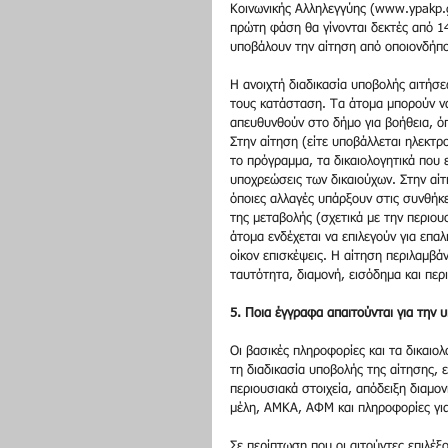
Κοινωνικής Αλληλεγγύης (www.ypakp.g
πρώτη φάση θα γίνονται δεκτές από 1
υποβάλουν την αίτηση από οποιονδήπο
Η ανοιχτή διαδικασία υποβολής αιτήσε
τους κατάσταση. Τα άτομα μπορούν να
απευθυνθούν στο δήμο για βοήθεια, ό
Στην αίτηση (είτε υποβάλλεται ηλεκτρ
το πρόγραμμα, τα δικαιολογητικά που ε
υποχρεώσεις των δικαιούχων. Στην αίτη
όποιες αλλαγές υπάρξουν στις συνθήκ
της μεταβολής (σχετικά με την περιουσ
άτομα ενδέχεται να επιλεγούν για επα
οίκον επισκέψεις. Η αίτηση περιλαμβά
ταυτότητα, διαμονή, εισόδημα και περ
5. Ποια έγγραφα απαιτούνται για την
Οι βασικές πληροφορίες και τα δικαιολ
τη διαδικασία υποβολής της αίτησης, 
περιουσιακά στοιχεία, απόδειξη διαμον
μέλη, ΑΜΚΑ, ΑΦΜ και πληροφορίες για
Σε περίπτωση που οι αιτούντες επιλέ