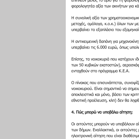
επιπλέον μέλος το όριο για τη φορολο
φορολογητέα αξία των ακινήτων για κά
Η συνολική αξία των χρηματοοικονομικ
μετοχές, ομόλογα, κ.ο.κ.) όλων των μ
υπερβαίνει το εξαπλάσιο του εξαμηνια
Η αντικειμενική δαπάνη για μηχανοκίν
υπερβαίνει τις 6.000 ευρώ, όπως υπολ
Επίσης, τα νοικοκυριά που κατέχουν ι
των 50 κυβικών εκατοστών), αεροσκάφη
ενταχθούν στο πρόγραμμα Κ.Ε.Α.
Ο πίνακας που επισυνάπτεται, συνοψίζε
νοικοκυριού. Είναι σημαντικό να σημε
αποκλειστικά και μόνο, βάσει των κρι
εθνοτική προέλευση, κλπ) δεν θα ληφθ
4. Πώς μπορώ να υποβάλω αίτηση;
Οι αιτούντες μπορούν να υποβάλουν α
των δήμων. Εναλλακτικά, οι αιτούντες
ηλεκτρονική αίτηση που είναι διαθέσι