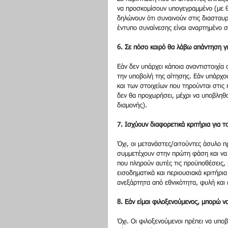
να προσκομίσουν υπογεγραμμένο (με θ
δηλώνουν ότι συναινούν στις διασταυρ
έντυπο συναίνεσης είναι αναρτημένο 
6. Σε πόσο καιρό θα λάβω απάντηση γι
Εάν δεν υπάρχει κάποια αναντιστοιχία
την υποβολή της αίτησης. Εάν υπάρχου
και των στοιχείων που τηρούνται στις 
δεν θα προχωρήσει, μέχρι να υποβληθο
διαμονής).
7. Ισχύουν διαφορετικά κριτήρια για 
Όχι, οι μετανάστες/αιτούντες άσυλο π
συμμετέχουν στην πρώτη φάση και να 
που πληρούν αυτές τις προϋποθέσεις, 
εισοδηματικά και περιουσιακά κριτήρια
ανεξάρτητα από εθνικότητα, φυλή και 
8. Εάν είμαι φιλοξενούμενος, μπορώ ν
Όχι. Οι φιλοξενούμενοι πρέπει να υποβ