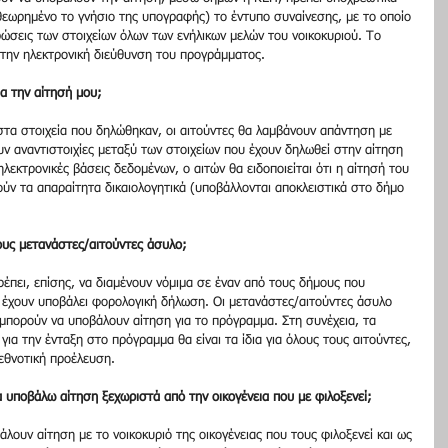
εωρημένο το γνήσιο της υπογραφής) το έντυπο συναίνεσης, με το οποίο 
ώσεις των στοιχείων όλων των ενήλικων μελών του νοικοκυριού. Το 
στην ηλεκτρονική διεύθυνση του προγράμματος.
α την αίτησή μου;
 στα στοιχεία που δηλώθηκαν, οι αιτούντες θα λαμβάνουν απάντηση με 
ν αναντιστοιχίες μεταξύ των στοιχείων που έχουν δηλωθεί στην αίτηση 
ηλεκτρονικές βάσεις δεδομένων, ο αιτών θα ειδοποιείται ότι η αίτησή του 
ύν τα απαραίτητα δικαιολογητικά (υποβάλλονται αποκλειστικά στο δήμο 
τους μετανάστες/αιτούντες άσυλο;
ρέπει, επίσης, να διαμένουν νόμιμα σε έναν από τους δήμους που 
έχουν υποβάλει φορολογική δήλωση. Οι μετανάστες/αιτούντες άσυλο 
μπορούν να υποβάλουν αίτηση για το πρόγραμμα. Στη συνέχεια, τα 
 για την ένταξη στο πρόγραμμα θα είναι τα ίδια για όλους τους αιτούντες, 
εθνοτική προέλευση.
α υποβάλω αίτηση ξεχωριστά από την οικογένεια που με φιλοξενεί;
άλουν αίτηση με το νοικοκυριό της οικογένειας που τους φιλοξενεί και ως 