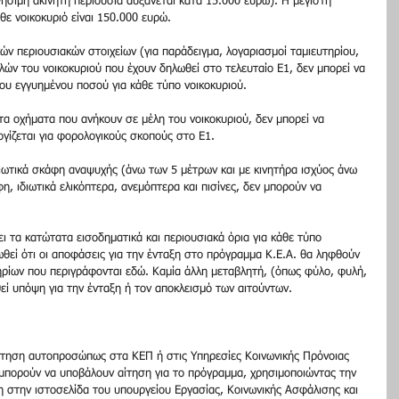
γήσιμη ακίνητη περιουσία αυξάνεται κατά 15.000 ευρώ). Η μέγιστη 
θε νοικοκυριό είναι 150.000 ευρώ.
ών περιουσιακών στοιχείων (για παράδειγμα, λογαριασμοί ταμιευτηρίου, 
ελών του νοικοκυριού που έχουν δηλωθεί στο τελευταίο Ε1, δεν μπορεί να 
ίου εγγυημένου ποσού για κάθε τύπο νοικοκυριού.
ητα οχήματα που ανήκουν σε μέλη του νοικοκυριού, δεν μπορεί να 
ογίζεται για φορολογικούς σκοπούς στο Ε1.
διωτικά σκάφη αναψυχής (άνω των 5 μέτρων και με κινητήρα ισχύος άνω 
, ιδιωτικά ελικόπτερα, ανεμόπτερα και πισίνες, δεν μπορούν να 
ι τα κατώτατα εισοδηματικά και περιουσιακά όρια για κάθε τύπο 
ιωθεί ότι οι αποφάσεις για την ένταξη στο πρόγραμμα Κ.Ε.Α. θα ληφθούν 
τηρίων που περιγράφονται εδώ. Καμία άλλη μεταβλητή, (όπως φύλο, φυλή, 
εί υπόψη για την ένταξη ή τον αποκλεισμό των αιτούντων.
ίτηση αυτοπροσώπως στα ΚΕΠ ή στις Υπηρεσίες Κοινωνικής Πρόνοιας 
 μπορούν να υποβάλουν αίτηση για το πρόγραμμα, χρησιμοποιώντας την 
μη στην ιστοσελίδα του υπουργείου Εργασίας, Κοινωνικής Ασφάλισης και 