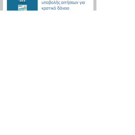
υποβολής αιτήσεων για
κρατικό δάνειο
Οδηγίες για τις μετακινήσεις
λόγω Κοροναϊού - 18
ερωτήσεις / απαντήσεις
Επίδομα θέρμανσης: Ξεκινάει
η διάθεση του πετρελαίου
Εθνική Αρχή Διαφάνειας: Έως
τις 31 Οκτωβρίου οι δηλώσεις
Πόθεν Έσχες
Νέο μοντέλο ρύθμισης χρεών
με αντικειμενικά κριτήρια