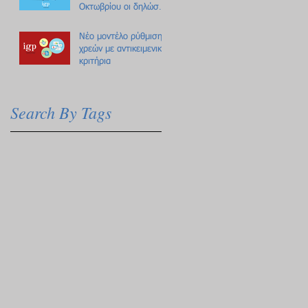
Οκτωβρίου οι δηλώσεις
Πόθεν Έσχες
Νέο μοντέλο ρύθμισης
χρεών με αντικειμενικά
κριτήρια
Search By Tags