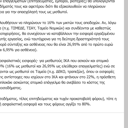
 επαγγελματιών (επιτηδευματίες, έμποροι, βιοτέχνες) θα υπολογίζονται 
ήματός τους και αφετέρου διότι θα εξακολουθούν να πληρώνουν 
νεια για την απασχόλησή τους ως μισθωτοί.
ολουθήσουν να πληρώνουν το 16% των μικτών τους αποδοχών. Αν, λόγω 
α (π.χ. ΤΣΜΕΔΕ, ΤΣΑΥ, Ταμείο Νομικών) και συνδέονται με καθεστώς 
επιχειρήσεις, θα συνεχίσουν να καταβάλλουν την εισφορά εργαζομένου 
ωτής εργασίας, ενώ ταυτόχρονα για τη δεύτερη δραστηριότητά τους 
φορά σύνταξης και ασθένειας που θα είναι 26,95% από το πρώτο ευρώ 
ι 6,95% για ασθένεια).
ασφαλιστικές εισφορές- για μισθωτούς ΙΚΑ που ασκούν και ατομικό 
43% (16% ως μισθωτοί και 26,95% ως ελεύθεροι επαγγελματίες) ενώ σε 
νται ως μισθωτοί σε Ταμεία (π.χ. ΔΕΚΟ, τραπεζών), όπου οι εισφορές 
τις αντίστοιχες που ισχύουν στο ΙΚΑ και φτάνουν στο 22%, η πρόσθετη 
μπλοκάκι ασκώντας ατομικό επάγγελμα θα ανεβάσει το κόστος της 
εισοδήματος.
ισοδήματος, τέλος επιτηδεύματος και τυχόν προκαταβολή φόρου), τότε η 
ή ασφαλιστική εισφορά και τους φόρους αγγίζει το 80%.