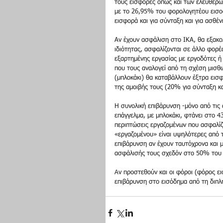
τους εισφορές όπως και των ελευθέρων
με το 26,95% του φορολογητέου εισοδ
εισφορά και για σύνταξη και για ασθέ
Αν έχουν ασφάλιση στο ΙΚΑ, θα εξακ
ιδιότητας, ασφαλίζονται σε άλλο φορέ
εξαρτημένης εργασίας με εργοδότες ή 
που τους αναλογεί από τη σχέση μισθ
(μπλοκάκι) θα καταβάλλουν έξτρα εισ
της αμοιβής τους (20% για σύνταξη κα
Η συνολική επιβάρυνση -μόνο από τις 
επάγγελμα, με μπλοκάκι, φτάνει στο 
περιπτώσεις εργαζομένων που ασφαλίζο
«εργαζομένου» είναι υψηλότερες από 
επιβάρυνση αν έχουν ταυτόχρονα και 
ασφάλισής τους σχεδόν στο 50% του 
Aν προστεθούν και οι φόροι (φόρος ε
επιβάρυνση στο εισόδημα από τη διπλ