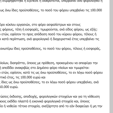
 συμψηφίστηκε ή εξέπεσε ή διακρατείται, υπερβαίνει ανά φορολογικό ή 
ς ως άνω ίδιες προϋποθέσεις, το ποσό του φόρου υπερβαίνει τις 100.000 
όρο κύκλου εργασιών, στο φόρο ασφαλίστρων και στους 
 φόρους, τέλη ή εισφορές, τιμωρούνται, ανά είδος φόρου, ως εξής:
ο ετών, εφόσον το προς απόδοση ποσό του κύριου φόρου, τέλους ή 
κατά περίπτωση, ανά φορολογικό ή διαχειριστικό έτος υπερβαίνει τις 
ς ανωτέρω ίδιες προϋποθέσεις, το ποσό του φόρου, τέλους ή εισφοράς, 
οίων, διαπράττει, όποιος με πρόθεση, προκειμένου να αποφύγει την 
 αποδίδει ανακριβώς στο Δημόσιο φόρο πλοίων και τιμωρείται:
ο ετών, εφόσον, κατά τις ως άνω προϋποθέσεις, το εν λόγω ποσό φόρου 
στικό έτος, τις 100.000 ευρώ και
ις ίδιες ως άνω προϋποθέσεις, το εν λόγω ποσό φόρου υπερβαίνει, ανά 
150.000 ευρώ.
ώσεις έκδοσης, αποδοχής, φορολογικών στοιχείων και για τη νόθευση 
οιος εκδίδει πλαστά ή εικονικά φορολογικά στοιχεία και, όποιος 
ία ή νοθεύει τέτοια στοιχεία, ανεξάρτητα από το εάν διαφεύγει ή μη την 