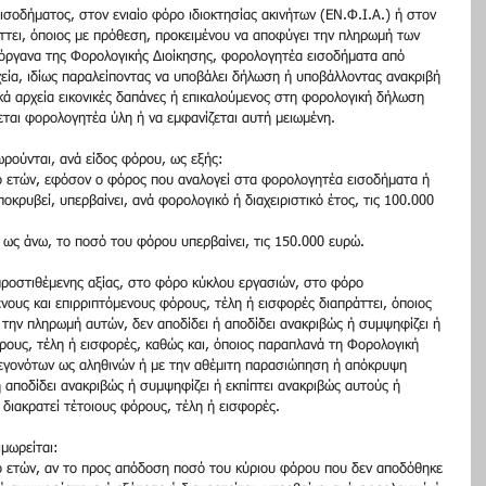
οδήματος, στον ενιαίο φόρο ιδιοκτησίας ακινήτων (ΕΝ.Φ.Ι.Α.) ή στον 
άττει, όποιος με πρόθεση, προκειμένου να αποφύγει την πληρωμή των 
όργανα της Φορολογικής Διοίκησης, φορολογητέα εισοδήματα από 
εία, ιδίως παραλείποντας να υποβάλει δήλωση ή υποβάλλοντας ανακριβή 
κά αρχεία εικονικές δαπάνες ή επικαλούμενος στη φορολογική δήλωση 
εται φορολογητέα ύλη ή να εμφανίζεται αυτή μειωμένη.
ρούνται, ανά είδος φόρου, ως εξής:
ο ετών, εφόσον ο φόρος που αναλογεί στα φορολογητέα εισοδήματα ή 
οκρυβεί, υπερβαίνει, ανά φορολογικό ή διαχειριστικό έτος, τις 100.000 
α ως άνω, το ποσό του φόρου υπερβαίνει, τις 150.000 ευρώ.
ροστιθέμενης αξίας, στο φόρο κύκλου εργασιών, στο φόρο 
ους και επιρριπτόμενους φόρους, τέλη ή εισφορές διαπράττει, όποιος 
την πληρωμή αυτών, δεν αποδίδει ή αποδίδει ανακριβώς ή συμψηφίζει ή 
ρους, τέλη ή εισφορές, καθώς και, όποιος παραπλανά τη Φορολογική 
εγονότων ως αληθινών ή με την αθέμιτη παρασιώπηση ή απόκρυψη 
ή αποδίδει ανακριβώς ή συμψηφίζει ή εκπίπτει ανακριβώς αυτούς ή 
 διακρατεί τέτοιους φόρους, τέλη ή εισφορές.
μωρείται:
ο ετών, αν το προς απόδοση ποσό του κύριου φόρου που δεν αποδόθηκε 