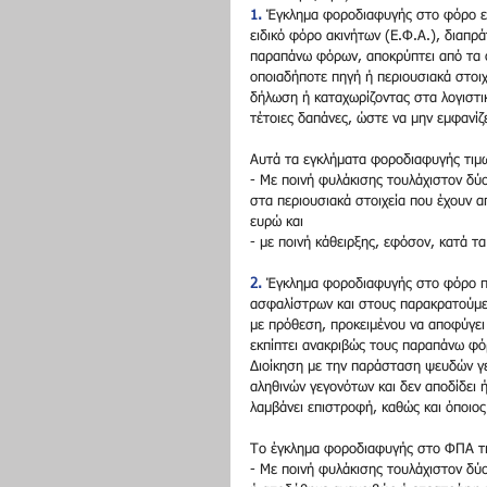
1.
 Έγκλημα φοροδιαφυγής στο φόρο εισ
ειδικό φόρο ακινήτων (Ε.Φ.Α.), διαπρ
παραπάνω φόρων, αποκρύπτει από τα 
οποιαδήποτε πηγή ή περιουσιακά στοιχ
δήλωση ή καταχωρίζοντας στα λογιστι
τέτοιες δαπάνες, ώστε να μην εμφανίζ
Αυτά τα εγκλήματα φοροδιαφυγής τιμω
- Με ποινή φυλάκισης τουλάχιστον δύ
στα περιουσιακά στοιχεία που έχουν απ
ευρώ και
- με ποινή κάθειρξης, εφόσον, κατά τ
2.
 Έγκλημα φοροδιαφυγής στο φόρο π
ασφαλίστρων και στους παρακρατούμεν
με πρόθεση, προκειμένου να αποφύγει 
εκπίπτει ανακριβώς τους παραπάνω φό
Διοίκηση με την παράσταση ψευδών γ
αληθινών γεγονότων και δεν αποδίδει 
λαμβάνει επιστροφή, καθώς και όποιος
Το έγκλημα φοροδιαφυγής στο ΦΠΑ τι
- Με ποινή φυλάκισης τουλάχιστον δύ