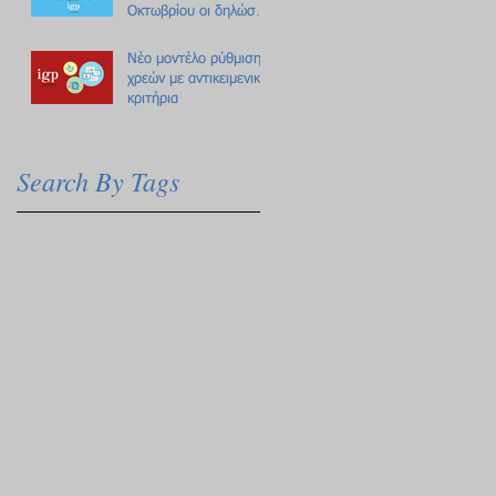
Οκτωβρίου οι δηλώσεις
Πόθεν Έσχες
Νέο μοντέλο ρύθμισης
χρεών με αντικειμενικά
κριτήρια
Search By Tags