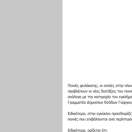
Ποινές φυλάκισης, οι οποίες στην πλε
προβλέπουν οι νέες διατάξεις του ποινο
ανάλογα με την κατηγορία του εγκλήμα
Γραμματέα Δημοσίων Εσόδων Γιώργου 
Ειδικότερα, στην εγκύκλιο προσδιορίζ
ποινές που επιβάλλονται ανά περίπτωσ
Ειδικότερα, ορίζεται ότι: