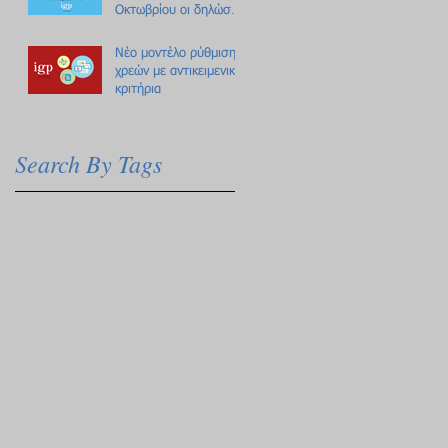
Οκτωβρίου οι δηλώσεις
Πόθεν Έσχες
Νέο μοντέλο ρύθμισης
χρεών με αντικειμενικά
κριτήρια
Search By Tags