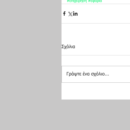
#επιχείρηση
#εφορία
Σχόλια
Γράψτε ένα σχόλιο...