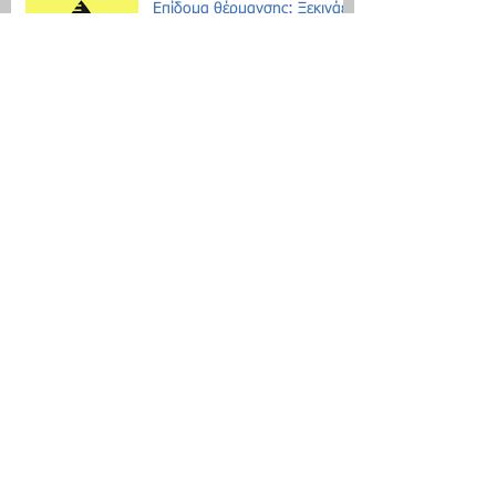
Επίδομα θέρμανσης: Ξεκινάει
η διάθεση του πετρελαίου
Εθνική Αρχή Διαφάνειας: Έως
τις 31 Οκτωβρίου οι δηλώσεις
Πόθεν Έσχες
Νέο μοντέλο ρύθμισης χρεών
με αντικειμενικά κριτήρια
Search By Tags
Δεν υπάρχουν ακόμη ετικέτες.
Follow Us