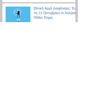
Εθνική Αρχή Διαφάνειας: Έως
τις 31 Οκτωβρίου οι δηλώσεις
Πόθεν Έσχες
Νέο μοντέλο ρύθμισης χρεών
με αντικειμενικά κριτήρια
Search By Tags
Δεν υπάρχουν ακόμη ετικέτες.
Follow Us
Τοποθεσία