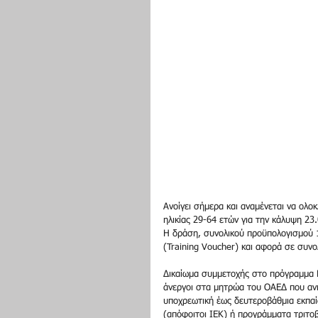
Ανοίγει σήμερα και αναμένεται να ολο
ηλικίας 29-64 ετών για την κάλυψη 23
Η δράση, συνολικού προϋπολογισμού 1
(Training Voucher) και αφορά σε συνο
Δικαίωμα συμμετοχής στο πρόγραμμα Κ
άνεργοι στα μητρώα του ΟΑΕΔ που ανήκ
υποχρεωτική έως δευτεροβάθμια εκπαί
(απόφοιτοι ΙΕΚ) ή προγράμματα τριτοβ