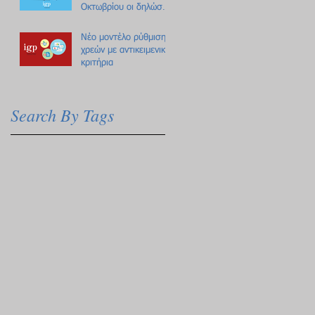
Οκτωβρίου οι δηλώσεις
Πόθεν Έσχες
Νέο μοντέλο ρύθμισης
χρεών με αντικειμενικά
κριτήρια
Search By Tags