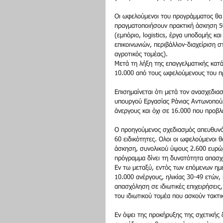
Οι ωφελούμενοι του προγράμματος θα
πραγματοποιήσουν πρακτική άσκηση 50
(εμπόριο, logistics, έργα υποδομής κα
επικοινωνιών, περιβάλλον-διαχείριση 
αγροτικός τομέας).
Μετά τη λήξη της επαγγελματικής κατ
10.000 από τους ωφελούμενους του π
Επισημαίνεται ότι μετά τον ανασχεδια
υπουργού Εργασίας Ράνιας Αντωνοπούλ
άνεργους και όχι σε 16.000 που προβλ
Ο προηγούμενος σχεδιασμός απευθυνότ
60 ειδικότητες. Ολοι οι ωφελούμενοι θ
άσκηση, συνολικού ύψους 2.600 ευρώ,
πρόγραμμα δίνει τη δυνατότητα απασχ
Εν τω μεταξύ, εντός των επόμενων ημ
10.000 ανέργους, ηλικίας 30-49 ετών, 
απασχόληση σε ιδιωτικές επιχειρήσεις,
του ιδιωτικού τομέα που ασκούν τακτι
Εν όψει της προκήρυξης της σχετικής