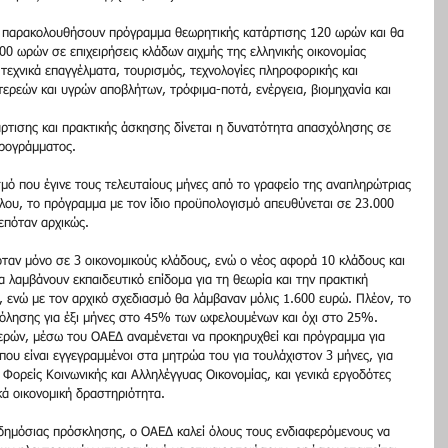
 παρακολουθήσουν πρόγραμμα θεωρητικής κατάρτισης 120 ωρών και θα 
0 ωρών σε επιχειρήσεις κλάδων αιχμής της ελληνικής οικονομίας 
ι τεχνικά επαγγέλματα, τουρισμός, τεχνολογίες πληροφορικής και 
στερεών και υγρών αποβλήτων, τρόφιμα-ποτά, ενέργεια, βιομηχανία και 
άρτισης και πρακτικής άσκησης δίνεται η δυνατότητα απασχόλησης σε 
ρογράμματος.
σμό που έγινε τους τελευταίους μήνες από το γραφείο της αναπληρώτριας 
ου, το πρόγραμμα με τον ίδιο προϋπολογισμό απευθύνεται σε 23.000 
επόταν αρχικώς.
αν μόνο σε 3 οικονομικούς κλάδους, ενώ ο νέος αφορά 10 κλάδους και 
α λαμβάνουν εκπαιδευτικό επίδομα για τη θεωρία και την πρακτική 
 ενώ με τον αρχικό σχεδιασμό θα λάμβαναν μόλις 1.600 ευρώ. Πλέον, το 
όλησης για έξι μήνες στο 45% των ωφελουμένων και όχι στο 25%.
ερών, μέσω του ΟΑΕΔ αναμένεται να προκηρυχθεί και πρόγραμμα για 
που είναι εγγεγραμμένοι στα μητρώα του για τουλάχιστον 3 μήνες, για 
 Φορείς Κοινωνικής και Αλληλέγγυας Οικονομίας, και γενικά εργοδότες 
κά οικονομική δραστηριότητα.
 δημόσιας πρόσκλησης, ο ΟΑΕΔ καλεί όλους τους ενδιαφερόμενους να 