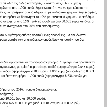
νώ σε όλες τις άλλες κατηγορίες μειώνεται στις 8.636 ευρώ ή, 
ώνεται στα 1.900 ευρώ. Σημειώνεται ότι, για να έχει κάποιος το 
ίξεις να προέρχονται από πληρωμές με «πλαστικό χρήμα». Συγκεκριμένα, 
ώ θα πρέπει να δαπανήσει το 10% με «πλαστικό χρήμα», με εισόδημα 
α ανέρχεται στο 15%, ενώ για εισόδημα από 30.001 ευρώ και άνω, οι 
ει να ανέρχονται στο 20% του εισοδήματος.
υν λιγότερες από τις απαιτούμενες αποδείξεις, θα επιβάλλεται 
φορά μεταξύ των απαιτούμενων αποδείξεων και αυτών που δεν 
να διαμορφώνεται και το αφορολόγητο όριο. Συγκεκριμένα προβλέπεται 
γούμενους με τρία ή περισσότερα παιδιά (αφορολόγητο 9.545 ευρώ), 
 παιδιά (αφορολόγητο 9.100 ευρώ), 1.950 ευρώ (αφορολόγητο 8.863 
ί και έκπτωση φόρου 1.900 ευρώ (αφορολόγητο 8.636 ευρώ) για 
οδήματα του 2016, η οποία διαμορφώνεται:
σοδήματος.
από 20.001 έως και 30.000 ευρώ).
ιμάκιο των 10.000 ευρώ (από 30.001 έως και 40.000 ευρώ).