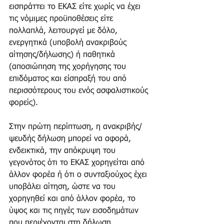
εισπράττει το ΕΚΑΣ είτε χωρίς να έχει 
τις νόμιμες προϋποθέσεις είτε 
πολλαπλά, λειτουργεί με δόλο, 
ενεργητικά (υποβολή ανακριβούς 
αίτησης/δήλωσης) ή παθητικά 
(αποσιώπηση της χορήγησης του 
επιδόματος και είσπραξή του από 
περισσότερους του ενός ασφαλιστικούς 
φορείς).
Στην πρώτη περίπτωση, η ανακριβής/
ψευδής δήλωση μπορεί να αφορά, 
ενδεικτικά, την απόκρυψη του 
γεγονότος ότι το ΕΚΑΣ χορηγείται από 
άλλον φορέα ή ότι ο συνταξιούχος έχει 
υποβάλει αίτηση, ώστε να του 
χορηγηθεί και από άλλον φορέα, το 
ύψος και τις πηγές των εισοδημάτων 
που περιέχονται στη δήλωση 