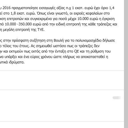
υ 2016 πραγματοποίησε εισαγωγές αξίας π.χ 1 εκατ. ευρώ έχει όριο 1,4 
εί στο 1,8 εκατ. ευρώ. Όπως είναι γνωστό, οι εκροές κεφαλαίων στο 
ιση επιτροπών και συγκεκριμένα για ποσά μέχρι 10.000 ευρώ η έγκριση 
από 10.000 -350.000 ευρώ από την ειδική επιτροπή της κάθε τράπεζας και 
η μεγάλη επιτροπή της ΤτΕ.
ος στην πρόσφατη συζήτηση στη Βουλή για το πολυνομοσχέδιο δήλωσε 
το τέλος του έτους. Ας σημειωθεί ωστόσο πως οι τράπεζες δεν 
 και εκτιμούν πως εκτός από την ένταξη στο QE και τη ρύθμιση του 
 να υπάρξει και ένα εύρος χρόνου ώστε πλήρως να αποκατασταθεί η 
τικά ιδρύματα.