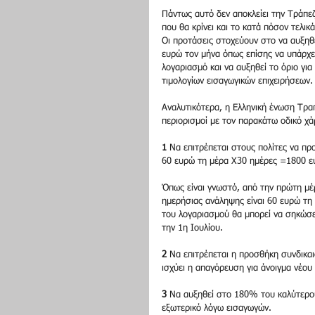
Πάντως αυτό δεν αποκλείει την Τράπεζ
που θα κρίνει και το κατά πόσον τελι
Οι προτάσεις στοχεύουν στο να αυξηθε
ευρώ τον μήνα όπως επίσης να υπάρχε
λογαριασμό και να αυξηθεί το όριο γ
τιμολογίων εισαγωγικών επιχειρήσεων.
Αναλυτικότερα, η Ελληνική ένωση Τρα
περιορισμοί με τον παρακάτω οδικό χά
1
 Να επιτρέπεται στους πολίτες να π
60 ευρώ τη μέρα Χ30 ημέρες =1800 ε
Όπως είναι γνωστό, από την πρώτη μέρα
ημερήσιας ανάληψης είναι 60 ευρώ τη 
του λογαριασμού θα μπορεί να σηκώσει
την 1η Ιουλίου.
2
 Να επιτρέπεται η προσθήκη συνδικα
ισχύει η απαγόρευση για άνοιγμα νέου
3
 Να αυξηθεί στο 180% του καλύτερου
εξωτερικό λόγω εισαγωγών.