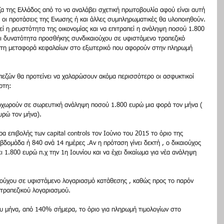
α της Ελλάδος από το να αναλάβει σχετική πρωτοβουλία αφού είναι αυτή 
κά οι προτάσεις της Ενωσης ή και άλλες συμπληρωματικές θα υλοποιηθούν.
ί η ρευστότητα της οικονομίας και να επιτραπεί η ανάληψη ποσού 1.800 
ι δυνατότητα προσθήκης συνδικαιούχου σε υφιστάμενο τραπεζικό 
ια τη μεταφορά κεφαλαίων στο εξωτερικό που αφορούν στην πληρωμή 
πεζών θα προτείνει να χαλαρώσουν ακόμα περισσότερο οι ασφυκτικοί 
ρτη:
ροχωρούν σε σωρευτική ανάληψη ποσού 1.800 ευρώ μια φορά τον μήνα ( 
υρώ τον μήνα).
 επιβολής των capital controls τον Ιούνιο του 2015 το όριο της 
βδομάδα ή 840 ανά 14 ημέρες .Αν η πρόταση γίνει δεκτή , ο δικαιούχος 
 1.800 ευρώ π.χ την 1η Ιουνίου και να έχει δικαίωμα για νέα ανάληψη 
ιούχου σε υφιστάμενο λογαριασμό κατάθεσης , καθώς προς το παρόν 
 τραπεζικού λογαριασμού.
 μήνα, από 140% σήμερα, το όριο για πληρωμή τιμολογίων στο 