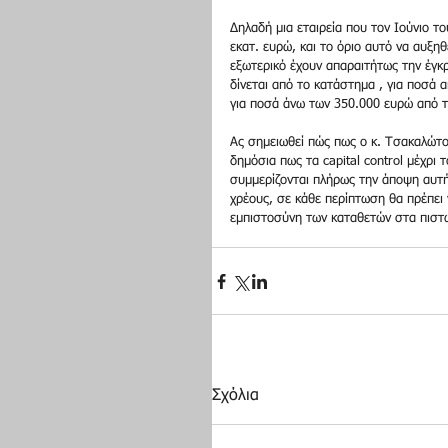
Δηλαδή μια εταιρεία που τον Ιούνιο το
εκατ. ευρώ, και το όριο αυτό να αυξηθ
εξωτερικό έχουν απαραιτήτως την έγκρ
δίνεται από το κατάστημα , για ποσά 
για ποσά άνω των 350.000 ευρώ από τ
Ας σημειωθεί πώς πως ο κ. Τσακαλώτ
δημόσια πως τα capital control μέχρι 
συμμερίζονται πλήρως την άποψη αυτήν
χρέους, σε κάθε περίπτωση θα πρέπει
εμπιστοσύνη των καταθετών στα πιστω
Σχόλια