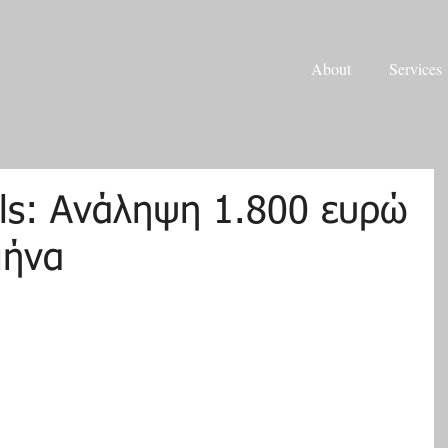
About
Services
ols: Ανάληψη 1.800 ευρώ
μήνα