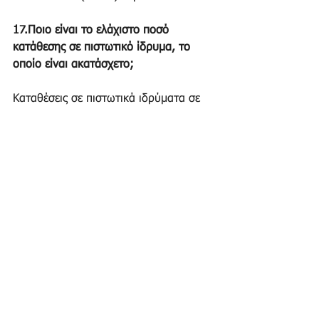
17.Ποιο είναι το ελάχιστο ποσό 
κατάθεσης σε πιστωτικό ίδρυμα, το 
οποίο είναι ακατάσχετο;
Καταθέσεις σε πιστωτικά ιδρύματα σε 
ένα και μοναδικό ατομικό ή κοινό 
λογαριασμό είναι ακατάσχετες μέχρι 
του ποσού των χιλίων διακοσίων 
πενήντα (1.250) ευρώ, μηνιαίως για 
κάθε φυσικό πρόσωπο και σε ένα μόνο 
πιστωτικό ίδρυμα. Για την εφαρμογή 
της διάταξης αυτής απαιτείται η 
υποβολή ηλεκτρονικής δήλωσης στο 
πληροφοριακό σύστημα της 
Φορολογικής Διοίκησης, με την οποία 
γνωστοποιείται από το φυσικό 
πρόσωπο ένας μοναδικός λογαριασμός.