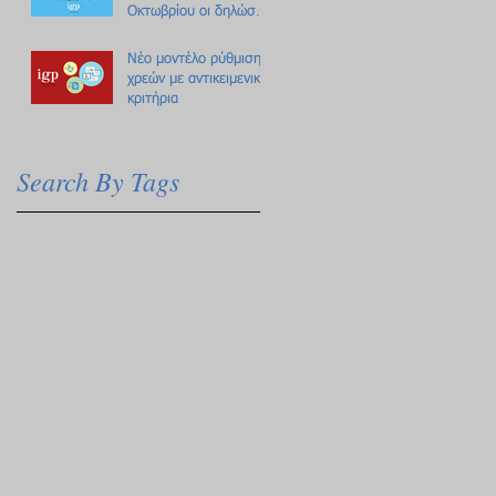
Οκτωβρίου οι δηλώσεις
Πόθεν Έσχες
Νέο μοντέλο ρύθμισης
χρεών με αντικειμενικά
κριτήρια
Search By Tags