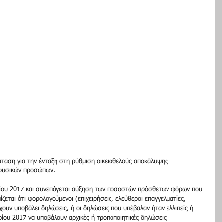
άταση για την ένταξη στη ρύθμιση οικειοθελούς αποκάλυψης 
 φυσικών προσώπων.
βρίου 2017 και συνεπάγεται αύξηση των ποσοστών πρόσθετων φόρων που 
ζεται ότι φορολογούμενοι (επιχειρήσεις, ελεύθεροι επαγγελματίες, 
χουν υποβάλει δηλώσεις, ή οι δηλώσεις που υπέβαλαν ήταν ελλιπείς ή 
ρίου 2017 να υποβάλουν αρχικές ή τροποποιητικές δηλώσεις 