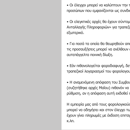
• Οι έλεγχοι μπορεί να καλύπτουν την 
προσώπων που εμφανίζονται ως συνδικ
• Οι ελεγκτικές αρχές θα έχουν σύντ
Ανταλλαγής Πληροφοριών» για τραπεζικέ
εξωτερικό.
• Για ποσά τα οποία θα θεωρηθούν απ
τις προσαυξήσεις μπορεί να ανέλθουν
αυτεπάγγελτα ποινική δίωξη.
• Εάν πιθανολογείται φοροδιαφυγή, δε
τραπεζικοί λογαριασμοί του φορολογο
• Η αναμενόμενη απόφαση του Συμβουλ
(συζητήθηκε αρχές Μαΐου) πιθανόν να
ρύθμιση, αν η απόφαση αυτή εκδοθεί 
Η εμπειρία μας από τους φορολογικούς
μπορεί να οδηγήσει και στον έλεγχο 
έχουν γίνει πληρωμές με έκδοση επιτα
κ.λπ.