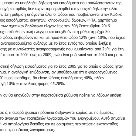
. μπορεί να υποβληθεί δήλωση για εισοδήματα που απαλλάσσονταν της 
 πηγή και ορθώς δεν είχαν συμπεριληφθεί στην αρχική δήλωση– αλλά 
ων. Στη ρύθμιση υπάγονται όλοι οι φόροι που προβλέπονται στον Κώδικα 
ρος εισοδήματος, ακινήτων, κληρονομιών, δωρεών, ΦΠΑ, χαρτόσημο 
ς των σχετικών δηλώσεων έληγαν έως την 30ή Σεπτεμβρίου 2016. 
έχει εκδοθεί εντολή ελέγχου και υπαχθούν στη ρύθμιση μέχρι 30 
ιο φόρο, επιβαρύνονται και με πρόσθετο φόρο 12% (αντί 10%, που ίσχυε 
 αναπροσαρμόζεται ανάλογα με το έτος εντός του οποίου έληξε η 
σης με συντελεστές αναπροσαρμογής που κυμαίνονται από 25% για έτη 
τη από το 2001 έως το 2009, ενώ είναι μηδενικοί για το 2010 και μετά.
τική δήλωση εισοδήματος για το έτος 2005 για το οποίο ο φόρος ήταν 
μα, η αναλογική επιβάρυνση, αν υποθέσουμε ότι ο φορολογούμενος 
000 ευρώ εισόδημα, θα είναι: Φόρος εισοδήματος 40%, πλέον 
ογή 10% = συνολικός φόρος 45,28%.
ν αν θα υπαχθούν στην παραταθείσα ρύθμιση πρέπει να λάβουν υπόψη 
ι σε ό,τι αφορά φυσικά πρόσωπα διεξάγονται κυρίως με τις έμμεσες 
 το άνοιγμα των τραπεζικών λογαριασμών του ελεγχομένου. Αυτό σημαίνει 
ί να αιτιολογήσει δεκάδες και σε ορισμένες περιπτώσεις εκατοντάδες 
τους τραπεζικούς λογαριασμούς.