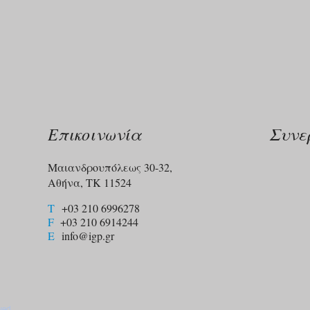
Επικοινωνία
Συνε
Μαιανδρουπόλεως 30-32,
Αθήνα, ΤΚ 11524
T
+03 210 6996278
F
+03 210 6914244​
E
info@igp.gr