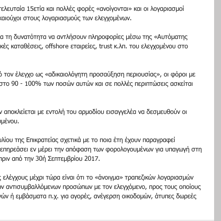
τελευταία 15ετία και πολλές φορές «ανοίγονται» και οι λογαριασμοί 
αιούχοι στους λογαριασμούς των ελεγχομένων.
ομα τη δυνατότητα να αντλήσουν πληροφορίες μέσω της «Αυτόματης 
ς καταθέσεις, offshore εταιρείες, trust κ.λπ. του ελεγχομένου στο 
ό τον έλεγχο ως «αδικαιολόγητη προσαύξηση περιουσίας», οι φόροι με 
 στο 90 - 100% των ποσών αυτών και σε πολλές περιπτώσεις ασκείται 
ν αποκλείεται με εντολή του αρμοδίου εισαγγελέα να δεσμευθούν οι 
υμένου.
ίου της Επικρατείας σχετικά με το ποια έτη έχουν παραγραφεί 
 επηρεάσει εν μέρει την απόφαση των φορολογουμένων για υπαγωγή στη 
πριν από την 30ή Σεπτεμβρίου 2017.
 ελέγχους μέχρι τώρα είναι ότι το «άνοιγμα» τραπεζικών λογαριασμών 
των αντισυμβαλλόμενων προσώπων με τον ελεγχόμενο, προς τους οποίους 
γών ή εμβάσματα π.χ. για αγορές, ανέγερση οικοδομών, άτυπες δωρεές 