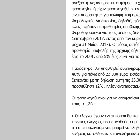
ανεξαρτήτως αν προκύπτει φόρος –π.χ
φορολογίας ή είχαν φορολογηθεί στην
είναι απαραίτητες για κάλυψη τεκμηρί
Φορολογικής Διαδικασίας, δηλαδή, φό
κ.λπ., εφόσον οι προθεσμίες υποβολή
Φορολογούμενοι για τους οποίους δεν 
Σεπτεμβρίου 2017, εκτός από τον κύρ
μέχρι 31 Μαΐου 2017). Ο φόρος αυτός
προθεσμία υποβολής της αρχικής δήλω
έως το 2001, από 5% έως 25% για τα έ
Παράδειγμα: Αν υποβληθεί συμπληρωμα
40% για πάνω από 23.000 ευρώ εισόδη
ξεπερνάει με τη δήλωση αυτή τις 23.
προσαύξηση 12%, πλέον αναπροσαρμ
Οι φορολογούμενοι για να αποφασίσου
τους τα εξής:
• Οι έλεγχοι έχουν εντατικοποιηθεί κα
τεχνικές ελέγχου, που συνοδεύεται με
ότι ο φορολογούμενος μπορεί να κληθε
κινήσεις καταθέσεων και αναλήψεων σ