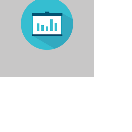
Αναβάθμιση πολύ
μικρών & μικρών
υφιστάμενων
επιχειρήσεων