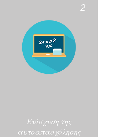
2
Ενίσχυση της
αυτοαπασχόλησης