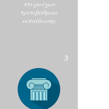
πτυχιούχων
τριτοβάθμιας
εκπαίδευσης
3