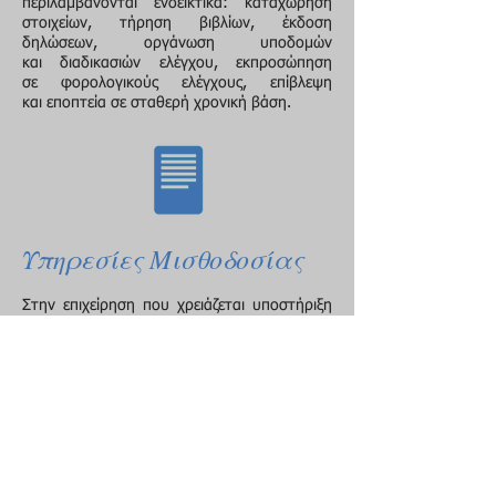
περιλαμβάνονται ενδεικτικά: καταχώρηση
στοιχείων, τήρηση βιβλίων, έκδοση
δηλώσεων, οργάνωση υποδομών
και διαδικασιών ελέγχου, εκπροσώπηση
σε φορολογικούς ελέγχους, επίβλεψη
και εποπτεία σε σταθερή χρονική βάση.
Υπηρεσίες Μισθοδοσίας
Στην επιχείρηση που χρειάζεται υποστήριξη
και πληροφόρηση σε θέματα εργατικής και
ασφαλιστικής νομοθεσίας, μπορεί με ακρίβεια
και εγκυρότητα, να παρασχεθούν υπηρεσίες
επί των θεμάτων αυτών. Σε όποιο επίπεδο
και να μας ζητηθεί, τόσο πρακτικά, όσο και
ελεγκτικά ή συμβουλευτικά, μπορούμε να
λειτουργήσουμε συμπληρωματικά σε
υφιστάμενες λογιστικές δομές και να
εξασφαλίσουμε την πιο σίγουρη, αξιόπιστη