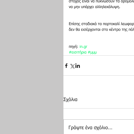
στόχος είναι να πυκνώσουν τα δρομολό
να μην υπάρχει αλληλεκάλυψη.
Επίσης σταδιακά τα πορτοκαλί λεωφορ
δεν θα εισέρχονται στο κέντρο της πό
πηγή: 
in.gr
#εισιτήρια
#μμμ
Σχόλια
Γράψτε ένα σχόλιο...