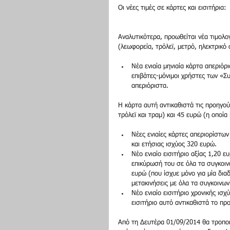
Οι νέες τιμές σε κάρτες και εισιτήρια:
Αναλυτικότερα, προωθείται νέα τιμολο
(λεωφορεία, τρόλεϊ, μετρό, ηλεκτρικό
Νέα ενιαία μηνιαία κάρτα απεριόρ
επιβάτες-μόνιμοι χρήστες των «Σ
απεριόριστα.
Η κάρτα αυτή αντικαθιστά τις προηγού
τρόλεϊ και τραμ) και 45 ευρώ (η οποία
Νέες ενιαίες κάρτες απεριορίστων
και ετήσιας ισχύος 320 ευρώ.  
Νέο ενιαίο εισιτήριο αξίας 1,20 
επικύρωσή του σε όλα τα συγκοινω
ευρώ (που ίσχυε μόνο για μία δια
μετακινήσεις με όλα τα συγκοινωνι
Νέο ενιαίο εισιτήριο χρονικής ισ
εισιτήριο αυτό αντικαθιστά το πρ
Από τη Δευτέρα 01/09/2014 θα τροποπ