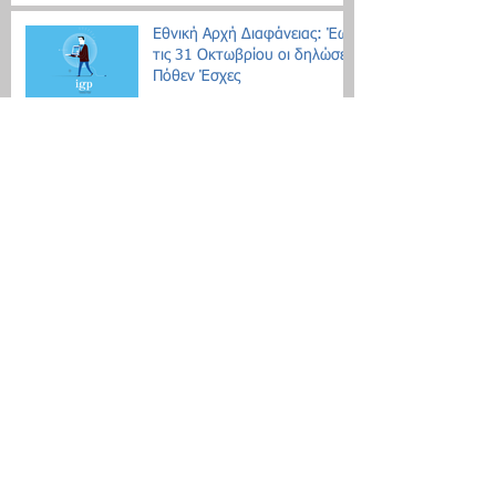
Εθνική Αρχή Διαφάνειας: Έως
τις 31 Οκτωβρίου οι δηλώσεις
Πόθεν Έσχες
Νέο μοντέλο ρύθμισης χρεών
με αντικειμενικά κριτήρια
Search By Tags
Δεν υπάρχουν ακόμη ετικέτες.
Follow Us
Τοποθεσία