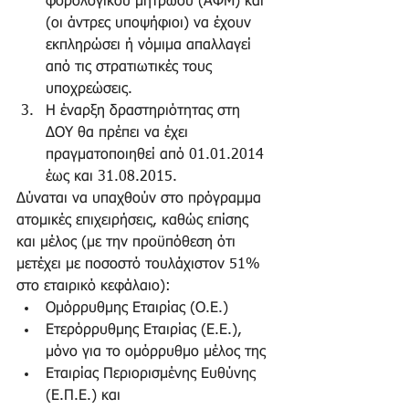
φορολογικού μητρώου (ΑΦΜ) και 
(οι άντρες υποψήφιοι) να έχουν 
εκπληρώσει ή νόμιμα απαλλαγεί 
από τις στρατιωτικές τους 
υποχρεώσεις.  
Η έναρξη δραστηριότητας στη 
ΔΟΥ θα πρέπει να έχει 
πραγματοποιηθεί από 01.01.2014 
έως και 31.08.2015.  
Δύναται να υπαχθούν στο πρόγραμμα 
ατομικές επιχειρήσεις, καθώς επίσης 
και μέλος (με την προϋπόθεση ότι 
μετέχει με ποσοστό τουλάχιστον 51% 
στο εταιρικό κεφάλαιο):  
Ομόρρυθμης Εταιρίας (Ο.Ε.)  
Ετερόρρυθμης Εταιρίας (Ε.Ε.), 
μόνο για το ομόρρυθμο μέλος της  
Εταιρίας Περιορισμένης Ευθύνης 
(Ε.Π.Ε.) και  